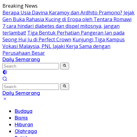
Skip
Breaking News
to
Berapa Usia Davina Karamoy dan Ardhito Pramono?
Jejak
content
Gen Buka Rahasia Kucing di Eropa oleh Tentara Romawi
7 cara hindari diabetes dan dispel mitosnya, jangan
terlambat!
Tiga Bentuk Perhatian Pangeran Ian pada
Seong Hui Ju di Perfect Crown
Kunjungi Tiga Kampus
Vokasi Malaysia, PNL Jajaki Kerja Sama dengan
Perusahaan Besar
Daily Semarang
"Semarang
Hari
Ini:
Informasi
Terkini
Daily Semarang
untuk
"Semarang
Anda"
Hari
Budaya
Ini:
Bisnis
Informasi
Hiburan
Terkini
Olahraga
untuk