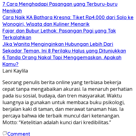
7 Cara Menghadapi Pasangan yang Terburu-buru
Menikah
Cara Naik KA Bathara Kresna: Tiket Rp4.000 dari Solo ke
Wonogiri, Wisata dan Kuliner Menarik
Fajar dan Bubur Lethok: Pasangan Pagi yang Tak
Terkalahkan
Jika Wanita Menginginkan Hubungan Lebih Dari
Sekadar Teman, Ini 8 Perilaku Halus yang Ditunjukkan
6 Tanda Orang Nakal Tapi Menggemaskan, Apakah
Kamu?
Lani Kaylila
Seorang penulis berita online yang terbiasa bekerja
cepat tanpa mengabaikan akurasi. Ia menaruh perhatian
pada isu sosial, budaya, dan tren masyarakat. Waktu
luangnya ia gunakan untuk membaca buku psikologi,
berjalan kaki di taman, dan merawat tanaman hias. Ia
percaya bahwa ide terbaik muncul dari ketenangan.
Motto: “Ketelitian adalah kunci dari kredibilitas.”
Comment