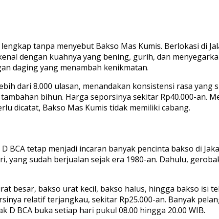
engkap tanpa menyebut Bakso Mas Kumis. Berlokasi di Jalan 
erkenal dengan kuahnya yang bening, gurih, dan menyegark
ongan daging yang menambah kenikmatan.
ebih dari 8.000 ulasan, menandakan konsistensi rasa yang 
ambahan bihun. Harga seporsinya sekitar Rp40.000-an. Mesk
rlu dicatat, Bakso Mas Kumis tidak memiliki cabang.
BCA tetap menjadi incaran banyak pencinta bakso di Jakar
giri, yang sudah berjualan sejak era 1980-an. Dahulu, gero
 besar, bakso urat kecil, bakso halus, hingga bakso isi tel
orsinya relatif terjangkau, sekitar Rp25.000-an. Banyak pe
k D BCA buka setiap hari pukul 08.00 hingga 20.00 WIB.