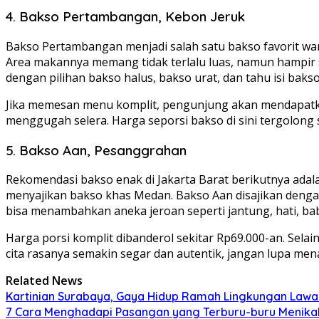
4. Bakso Pertambangan, Kebon Jeruk
Bakso Pertambangan menjadi salah satu bakso favorit wa
Area makannya memang tidak terlalu luas, namun hampir 
dengan pilihan bakso halus, bakso urat, dan tahu isi bakso
Jika memesan menu komplit, pengunjung akan mendapatka
menggugah selera. Harga seporsi bakso di sini tergolong 
5. Bakso Aan, Pesanggrahan
Rekomendasi bakso enak di Jakarta Barat berikutnya ada
menyajikan bakso khas Medan. Bakso Aan disajikan dengan 
bisa menambahkan aneka jeroan seperti jantung, hati, baba
Harga porsi komplit dibanderol sekitar Rp69.000-an. Selai
cita rasanya semakin segar dan autentik, jangan lupa me
Related News
Kartinian Surabaya, Gaya Hidup Ramah Lingkungan Lawan 
7 Cara Menghadapi Pasangan yang Terburu-buru Menika