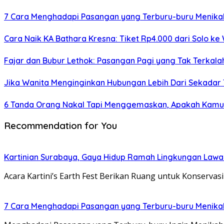
7 Cara Menghadapi Pasangan yang Terburu-buru Menika
Cara Naik KA Bathara Kresna: Tiket Rp4.000 dari Solo ke
Fajar dan Bubur Lethok: Pasangan Pagi yang Tak Terkal
Jika Wanita Menginginkan Hubungan Lebih Dari Sekadar Te
6 Tanda Orang Nakal Tapi Menggemaskan, Apakah Kam
Recommendation for You
Kartinian Surabaya, Gaya Hidup Ramah Lingkungan Lawan 
Acara Kartini’s Earth Fest Berikan Ruang untuk Konservas
7 Cara Menghadapi Pasangan yang Terburu-buru Menika