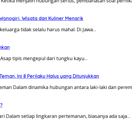
etika menjalin hubungan serius, pembahasan soal pernik
 Wonogiri, Wisata dan Kuliner Menarik
luarga tidak selalu harus mahal. Di Jawa…
ahkan
sap tipis mengepul dari tungku kayu…
man, Ini 8 Perilaku Halus yang Ditunjukkan
man Dalam dinamika hubungan antara laki-laki dan perem
u?
dari Dalam setiap lingkaran pertemanan, biasanya ada saja…