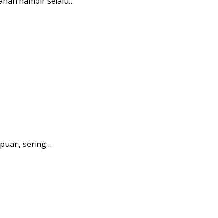
ahan hampir selalu…
puan, sering…