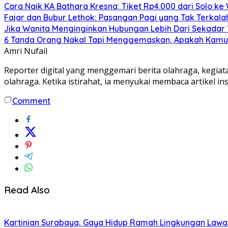
Cara Naik KA Bathara Kresna: Tiket Rp4.000 dari Solo ke
Fajar dan Bubur Lethok: Pasangan Pagi yang Tak Terkal
Jika Wanita Menginginkan Hubungan Lebih Dari Sekadar Te
6 Tanda Orang Nakal Tapi Menggemaskan, Apakah Kam
Amri Nufail
Reporter digital yang menggemari berita olahraga, kegia
olahraga. Ketika istirahat, ia menyukai membaca artikel i
Comment
Read Also
Kartinian Surabaya, Gaya Hidup Ramah Lingkungan Lawan 