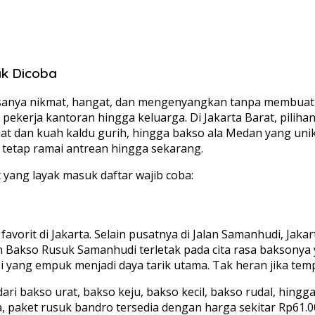
ak Dicoba
sanya nikmat, hangat, dan mengenyangkan tanpa membuat per
 pekerja kantoran hingga keluarga. Di Jakarta Barat, pili
at dan kuah kaldu gurih, hingga bakso ala Medan yang unik
 tetap ramai antrean hingga sekarang.
 yang layak masuk daftar wajib coba:
vorit di Jakarta. Selain pusatnya di Jalan Samanhudi, Jakar
 Bakso Rusuk Samanhudi terletak pada cita rasa baksonya 
i yang empuk menjadi daya tarik utama. Tak heran jika tempa
ari bakso urat, bakso keju, bakso kecil, bakso rudal, hingg
, paket rusuk bandro tersedia dengan harga sekitar Rp61.00