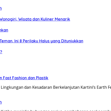
h
 Wonogiri, Wisata dan Kuliner Menarik
ahkan
man, Ini 8 Perilaku Halus yang Ditunjukkan
u?
Fast Fashion dan Plastik
i Lingkungan dan Kesadaran Berkelanjutan Kartini’s Earth F
h