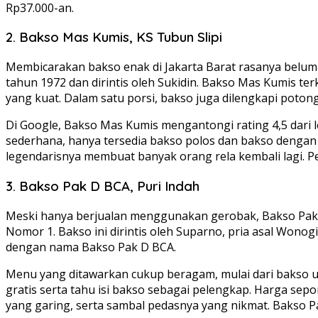
Rp37.000-an.
2. Bakso Mas Kumis, KS Tubun Slipi
Membicarakan bakso enak di Jakarta Barat rasanya belum l
tahun 1972 dan dirintis oleh Sukidin. Bakso Mas Kumis t
yang kuat. Dalam satu porsi, bakso juga dilengkapi pot
Di Google, Bakso Mas Kumis mengantongi rating 4,5 dari l
sederhana, hanya tersedia bakso polos dan bakso dengan t
legendarisnya membuat banyak orang rela kembali lagi. Pe
3. Bakso Pak D BCA, Puri Indah
Meski hanya berjualan menggunakan gerobak, Bakso Pak D 
Nomor 1. Bakso ini dirintis oleh Suparno, pria asal Wono
dengan nama Bakso Pak D BCA.
Menu yang ditawarkan cukup beragam, mulai dari bakso urat
gratis serta tahu isi bakso sebagai pelengkap. Harga sep
yang garing, serta sambal pedasnya yang nikmat. Bakso Pa