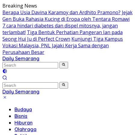
Skip
Breaking News
to
Berapa Usia Davina Karamoy dan Ardhito Pramono?
Jejak
content
Gen Buka Rahasia Kucing di Eropa oleh Tentara Romawi
7 cara hindari diabetes dan dispel mitosnya, jangan
terlambat!
Tiga Bentuk Perhatian Pangeran Ian pada
Seong Hui Ju di Perfect Crown
Kunjungi Tiga Kampus
Vokasi Malaysia, PNL Jajaki Kerja Sama dengan
Perusahaan Besar
Daily Semarang
"Semarang
Hari
Ini:
Informasi
Terkini
Daily Semarang
untuk
"Semarang
Anda"
Hari
Budaya
Ini:
Bisnis
Informasi
Hiburan
Terkini
Olahraga
untuk