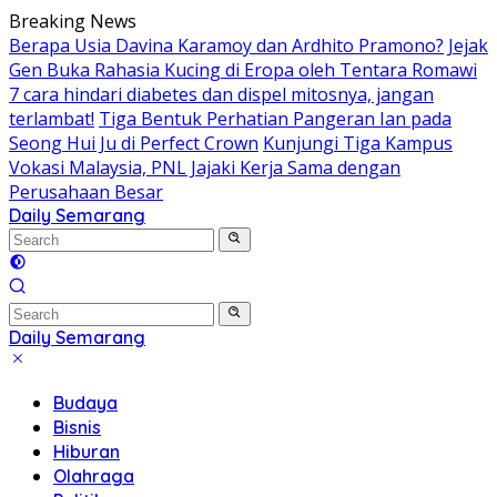
Skip
Breaking News
to
Berapa Usia Davina Karamoy dan Ardhito Pramono?
Jejak
content
Gen Buka Rahasia Kucing di Eropa oleh Tentara Romawi
7 cara hindari diabetes dan dispel mitosnya, jangan
terlambat!
Tiga Bentuk Perhatian Pangeran Ian pada
Seong Hui Ju di Perfect Crown
Kunjungi Tiga Kampus
Vokasi Malaysia, PNL Jajaki Kerja Sama dengan
Perusahaan Besar
Daily Semarang
"Semarang
Hari
Ini:
Informasi
Terkini
Daily Semarang
untuk
"Semarang
Anda"
Hari
Budaya
Ini:
Bisnis
Informasi
Hiburan
Terkini
Olahraga
untuk