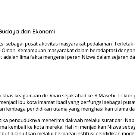
 Budaya dan Ekonomi
i sebagai pusat aktivitas masyarakat pedalaman. Terletak di
di Oman. Kemampuan masyarakat dalam beradaptasi denga
t adalah lima fakta mengenai peran Nizwa dalam sejarah d
i khas keagamaan di Oman sejak abad ke-8 Masehi. Tokoh pen
h menjadi ibu kota imamat ibadi yang berfungsi sebagai pu
n lembaga pendidikan utama yang menghasilkan ulama dan
 ketika penduduknya menerima dakwah melalui surat dari N
 kembali ke kota mereka. Hal ini menjadikan Nizwa sebag
ebut dilanjutkan melalui berbagai institusi pendidikan mode