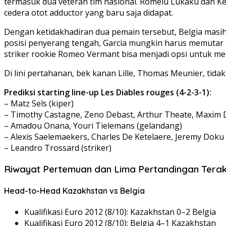
termasuk dua veteran tim nasional. Romelu Lukaku dan K
cedera otot adductor yang baru saja didapat.
Dengan ketidakhadiran dua pemain tersebut, Belgia masih
posisi penyerang tengah, Garcia mungkin harus memutar o
striker rookie Romeo Vermant bisa menjadi opsi untuk m
Di lini pertahanan, bek kanan Lille, Thomas Meunier, tid
Prediksi starting line-up Les Diables rouges (4-2-3-1):
– Matz Sels (kiper)
– Timothy Castagne, Zeno Debast, Arthur Theate, Maxim 
– Amadou Onana, Youri Tielemans (gelandang)
– Alexis Saelemaekers, Charles De Ketelaere, Jeremy Doku
– Leandro Trossard (striker)
Riwayat Pertemuan dan Lima Pertandingan Terak
Head-to-Head Kazakhstan vs Belgia
Kualifikasi Euro 2012 (8/10): Kazakhstan 0–2 Belgia
Kualifikasi Euro 2012 (8/10): Belgia 4–1 Kazakhstan