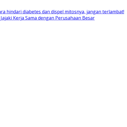
ara hindari diabetes dan dispel mitosnya, jangan terlambat!
 Jajaki Kerja Sama dengan Perusahaan Besar