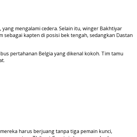
yang mengalami cedera. Selain itu, winger Bakhtiyar
im sebagai kapten di posisi bek tengah, sedangkan Dastan
mbus pertahanan Belgia yang dikenal kokoh. Tim tamu
t.
 mereka harus berjuang tanpa tiga pemain kunci,