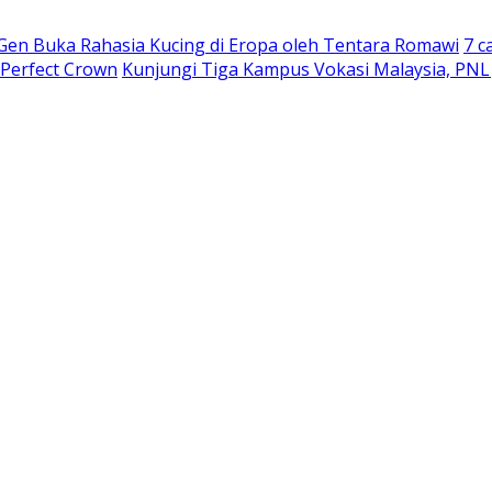
 Gen Buka Rahasia Kucing di Eropa oleh Tentara Romawi
7 c
 Perfect Crown
Kunjungi Tiga Kampus Vokasi Malaysia, PNL