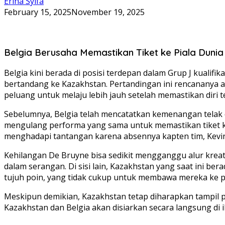
Erina Syifa
February 15, 2025
November 19, 2025
Belgia Berusaha Memastikan Tiket ke Piala Dunia
Belgia kini berada di posisi terdepan dalam Grup J kuali
bertandang ke Kazakhstan. Pertandingan ini rencananya aka
peluang untuk melaju lebih jauh setelah memastikan diri ter
Sebelumnya, Belgia telah mencatatkan kemenangan telak d
mengulang performa yang sama untuk memastikan tiket ke 
menghadapi tantangan karena absennya kapten tim, Kevi
Kehilangan De Bruyne bisa sedikit mengganggu alur kreat
dalam serangan. Di sisi lain, Kazakhstan yang saat ini be
tujuh poin, yang tidak cukup untuk membawa mereka ke po
Meskipun demikian, Kazakhstan tetap diharapkan tampil 
Kazakhstan dan Belgia akan disiarkan secara langsung di 