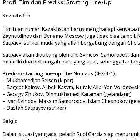
Profil Tim dan Prediksi Starting Line-Up
Kazakhstan
Tim tuan rumah Kazakhstan harus menghadapi kenyataan pa
Zaynutdinov dari Dynamo Moscow juga tidak bisa tampil. N
Satpaev, striker muda yang akan bergabung dengan Chelsea
Satpaev akan didukung oleh trio Sviridov, Samorodov, da
memiliki dua bek tengah baru yang kuat, sehingga tantan
Prediksi starting line-up The Nomads (4-2-3-1):
– Mukhamedjan Seisen (kiper)
– Bagdat Kairov, Alibek Kasym, Nuraly Alip, Yan Vorogovski
– Georgy Zhukov, Dinmukhamed Karaman (gelandang)
– Ivan Sviridov, Maksim Samorodov, Islam Chesnokov (gel
– Dastan Satpayev (striker)
Belgia
Dalam situasi yang ada, pelatih Rudi Garcia siap menuru