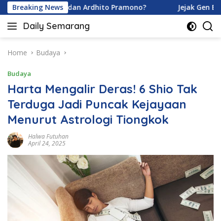
Skip
na Karamoy dan Ardhito Pramono?
Breaking News
Jejak Gen Buka Raha
to
Daily Semarang
content
"Semarang
Hari
Ini:
Home
Budaya
Informasi
Budaya
Terkini
untuk
Harta Mengalir Deras! 6 Shio Tak
Anda"
Terduga Jadi Puncak Kejayaan
Menurut Astrologi Tiongkok
Halwa Futuhan
April 24, 2025