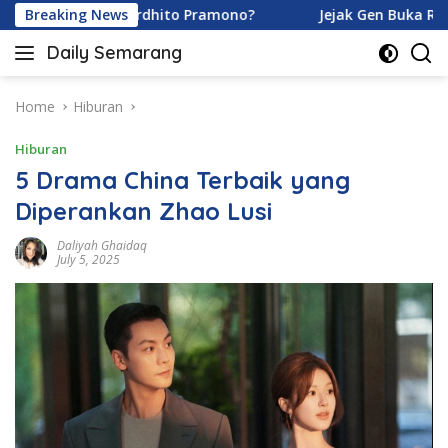
Skip
ramoy dan Ardhito Pramono?
Breaking News
Jejak Gen Buka Rahasia Ku
to
Daily Semarang
content
"Semarang
Hari
Ini:
Home
Hiburan
Informasi
Hiburan
Terkini
untuk
5 Drama China Terbaik yang
Anda"
Diperankan Zhao Lusi
Daliyah Ghaidaq
July 5, 2025