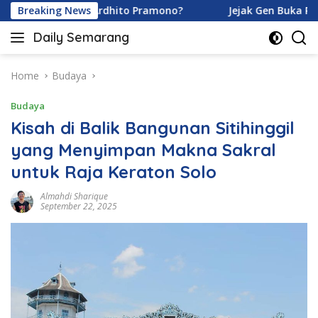
Skip
ramoy dan Ardhito Pramono?
Breaking News
Jejak Gen Buka Rahasia K
to
Daily Semarang
content
"Semarang
Hari
Ini:
Home
Budaya
Informasi
Budaya
Terkini
untuk
Kisah di Balik Bangunan Sitihinggil
Anda"
yang Menyimpan Makna Sakral
untuk Raja Keraton Solo
Almahdi Sharique
September 22, 2025