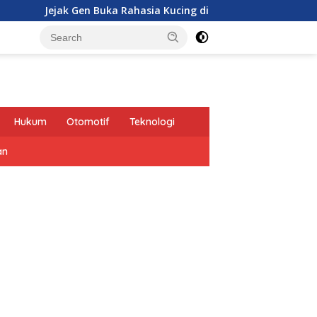
jak Gen Buka Rahasia Kucing di Eropa oleh Tentara Romawi
Hukum
Otomotif
Teknologi
an