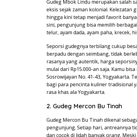
Gudeg Mbok Lindu merupakan salah sat
eksis sejak zaman kolonial. Kelezatan 
hingga kini tetap menjadi favorit bany
sini, pengunjung bisa memilih berbaga
telur, ayam dada, ayam paha, krecek, 
Seporsi gudegnya terbilang cukup bes
berpadu dengan seimbang, tidak berlebi
rasanya yang autentik, harga seporsin
mulai dari Rp15.000-an saja. Kamu bisa
Sosrowijayan No. 41-43, Yogyakarta. Te
bagi para pencinta kuliner tradisional 
rasa khas ala Yogyakarta.
2. Gudeg Mercon Bu Tinah
Gudeg Mercon Bu Tinah dikenal sebagai
pengunjung. Setiap hari, antreannya t
dan cocok di lidah banyak orang. Meski 