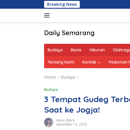
Skip
Breaking News
to
content
Daily Semarang
"Semarang
Hari
Budaya
Bisnis
Hiburan
Olahrag
Ini:
Informasi
Tentang Kami
Kontak
Pedoman M
Terkini
untuk
Home
Budaya
Anda"
Budaya
3 Tempat Gudeg Terb
Saat ke Jogja!
Hana Zahra
November 15, 2025