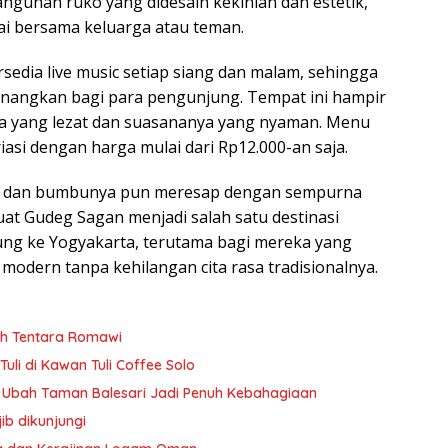
ngunan ruko yang didesain kekinian dan estetik,
i bersama keluarga atau teman.
rsedia live music setiap siang dan malam, sehingga
angkan bagi para pengunjung. Tempat ini hampir
ya yang lezat dan suasananya yang nyaman. Menu
asi dengan harga mulai dari Rp12.000-an saja.
rih, dan bumbunya pun meresap dengan sempurna
uat Gudeg Sagan menjadi salah satu destinasi
jung ke Yogyakarta, terutama bagi mereka yang
odern tanpa kehilangan cita rasa tradisionalnya.
eh Tentara Romawi
Tuli di Kawan Tuli Coffee Solo
n Ubah Taman Balesari Jadi Penuh Kebahagiaan
ib dikunjungi