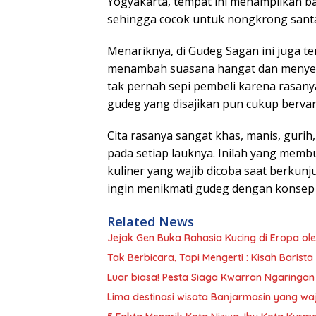
Yogyakarta, tempat ini menampilkan ba
sehingga cocok untuk nongkrong santa
Menariknya, di Gudeg Sagan ini juga te
menambah suasana hangat dan menyen
tak pernah sepi pembeli karena rasan
gudeg yang disajikan pun cukup bervari
Cita rasanya sangat khas, manis, gu
pada setiap lauknya. Inilah yang memb
kuliner yang wajib dicoba saat berkun
ingin menikmati gudeg dengan konsep m
Related News
Jejak Gen Buka Rahasia Kucing di Eropa ol
Tak Berbicara, Tapi Mengerti : Kisah Barista 
Luar biasa! Pesta Siaga Kwarran Ngaringa
Lima destinasi wisata Banjarmasin yang waj