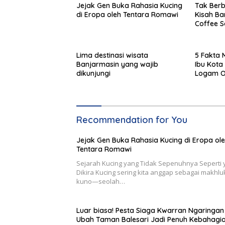
Jejak Gen Buka Rahasia Kucing
Tak Berbi
di Eropa oleh Tentara Romawi
Kisah Bar
Coffee S
Lima destinasi wisata
5 Fakta 
Banjarmasin yang wajib
Ibu Kota
dikunjungi
Logam 
Recommendation for You
Jejak Gen Buka Rahasia Kucing di Eropa ol
Tentara Romawi
Sejarah Kucing yang Tidak Sepenuhnya Seperti 
Dikira Kucing sering kita anggap sebagai makhlu
kuno—seolah…
Luar biasa! Pesta Siaga Kwarran Ngaringan
Ubah Taman Balesari Jadi Penuh Kebahagi