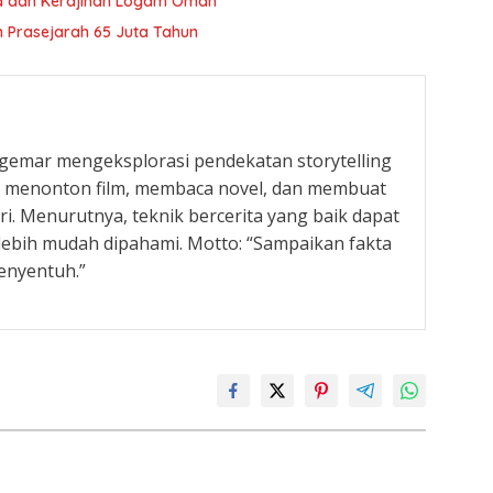
ma dan Kerajinan Logam Oman
 Prasejarah 65 Juta Tahun
g gemar mengeksplorasi pendekatan storytelling
ka menonton film, membaca novel, dan membuat
ari. Menurutnya, teknik bercerita yang baik dapat
ebih mudah dipahami. Motto: “Sampaikan fakta
enyentuh.”