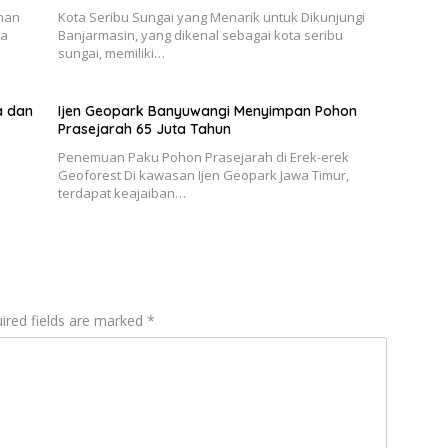
aman
Kota Seribu Sungai yang Menarik untuk Dikunjungi
ta
Banjarmasin, yang dikenal sebagai kota seribu
sungai, memiliki…
a dan
Ijen Geopark Banyuwangi Menyimpan Pohon
Prasejarah 65 Juta Tahun
Penemuan Paku Pohon Prasejarah di Erek-erek
Geoforest Di kawasan Ijen Geopark Jawa Timur,
terdapat keajaiban…
ired fields are marked
*