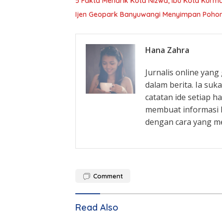
5 Fakta Menarik Kota Nizwa, Ibu Kota Kur
Ijen Geopark Banyuwangi Menyimpan Pohon
Hana Zahra
Jurnalis online yan
dalam berita. Ia su
catatan ide setiap h
membuat informasi l
dengan cara yang m
Comment
Read Also