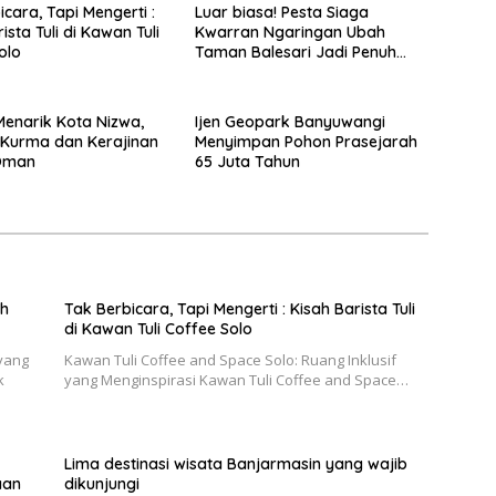
cara, Tapi Mengerti :
Luar biasa! Pesta Siaga
ista Tuli di Kawan Tuli
Kwarran Ngaringan Ubah
olo
Taman Balesari Jadi Penuh
Kebahagiaan
Menarik Kota Nizwa,
Ijen Geopark Banyuwangi
 Kurma dan Kerajinan
Menyimpan Pohon Prasejarah
Oman
65 Juta Tahun
eh
Tak Berbicara, Tapi Mengerti : Kisah Barista Tuli
di Kawan Tuli Coffee Solo
yang
Kawan Tuli Coffee and Space Solo: Ruang Inklusif
k
yang Menginspirasi Kawan Tuli Coffee and Space…
Lima destinasi wisata Banjarmasin yang wajib
aan
dikunjungi