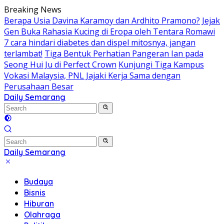
Skip
Breaking News
to
Berapa Usia Davina Karamoy dan Ardhito Pramono?
Jejak
content
Gen Buka Rahasia Kucing di Eropa oleh Tentara Romawi
7 cara hindari diabetes dan dispel mitosnya, jangan
terlambat!
Tiga Bentuk Perhatian Pangeran Ian pada
Seong Hui Ju di Perfect Crown
Kunjungi Tiga Kampus
Vokasi Malaysia, PNL Jajaki Kerja Sama dengan
Perusahaan Besar
Daily Semarang
"Semarang
Hari
Ini:
Informasi
Terkini
Daily Semarang
untuk
"Semarang
Anda"
Hari
Budaya
Ini:
Bisnis
Informasi
Hiburan
Terkini
Olahraga
untuk