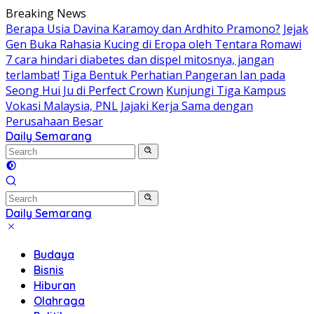
Skip
Breaking News
to
Berapa Usia Davina Karamoy dan Ardhito Pramono?
Jejak
content
Gen Buka Rahasia Kucing di Eropa oleh Tentara Romawi
7 cara hindari diabetes dan dispel mitosnya, jangan
terlambat!
Tiga Bentuk Perhatian Pangeran Ian pada
Seong Hui Ju di Perfect Crown
Kunjungi Tiga Kampus
Vokasi Malaysia, PNL Jajaki Kerja Sama dengan
Perusahaan Besar
Daily Semarang
"Semarang
Hari
Ini:
Informasi
Terkini
Daily Semarang
untuk
"Semarang
Anda"
Hari
Budaya
Ini:
Bisnis
Informasi
Hiburan
Terkini
Olahraga
untuk