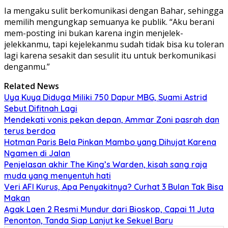
Ia mengaku sulit berkomunikasi dengan Bahar, sehingga
memilih mengungkap semuanya ke publik. “Aku berani
mem-posting ini bukan karena ingin menjelek-
jelekkanmu, tapi kejelekanmu sudah tidak bisa ku toleran
lagi karena sesakit dan sesulit itu untuk berkomunikasi
denganmu.”
Related News
Uya Kuya Diduga Miliki 750 Dapur MBG, Suami Astrid
Sebut Difitnah Lagi
Mendekati vonis pekan depan, Ammar Zoni pasrah dan
terus berdoa
Hotman Paris Bela Pinkan Mambo yang Dihujat Karena
Ngamen di Jalan
Penjelasan akhir The King’s Warden, kisah sang raja
muda yang menyentuh hati
Veri AFI Kurus, Apa Penyakitnya? Curhat 3 Bulan Tak Bisa
Makan
Agak Laen 2 Resmi Mundur dari Bioskop, Capai 11 Juta
Penonton, Tanda Siap Lanjut ke Sekuel Baru