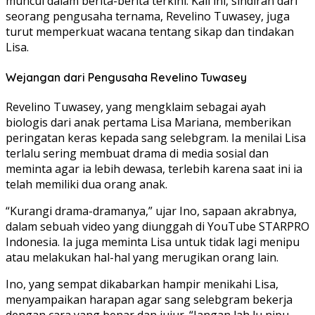
muncul dalam berita-berita terkini. Kali ini, sindiran dari
seorang pengusaha ternama, Revelino Tuwasey, juga
turut memperkuat wacana tentang sikap dan tindakan
Lisa.
Wejangan dari Pengusaha Revelino Tuwasey
Revelino Tuwasey, yang mengklaim sebagai ayah
biologis dari anak pertama Lisa Mariana, memberikan
peringatan keras kepada sang selebgram. Ia menilai Lisa
terlalu sering membuat drama di media sosial dan
meminta agar ia lebih dewasa, terlebih karena saat ini ia
telah memiliki dua orang anak.
“Kurangi drama-dramanya,” ujar Ino, sapaan akrabnya,
dalam sebuah video yang diunggah di YouTube STARPRO
Indonesia. Ia juga meminta Lisa untuk tidak lagi menipu
atau melakukan hal-hal yang merugikan orang lain.
Ino, yang sempat dikabarkan hampir menikahi Lisa,
menyampaikan harapan agar sang selebgram bekerja
dengan cara yang benar dan jujur. “Jangan lah lu nipu-