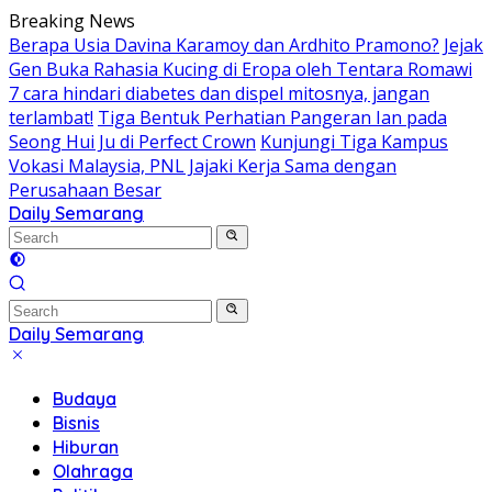
Skip
Breaking News
to
Berapa Usia Davina Karamoy dan Ardhito Pramono?
Jejak
content
Gen Buka Rahasia Kucing di Eropa oleh Tentara Romawi
7 cara hindari diabetes dan dispel mitosnya, jangan
terlambat!
Tiga Bentuk Perhatian Pangeran Ian pada
Seong Hui Ju di Perfect Crown
Kunjungi Tiga Kampus
Vokasi Malaysia, PNL Jajaki Kerja Sama dengan
Perusahaan Besar
Daily Semarang
"Semarang
Hari
Ini:
Informasi
Terkini
Daily Semarang
untuk
"Semarang
Anda"
Hari
Budaya
Ini:
Bisnis
Informasi
Hiburan
Terkini
Olahraga
untuk