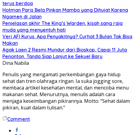
terus berdoa
Hotman Paris Bela Pinkan Mambo yang Dihujat Karena
Ngamen di Jalan
Penjelasan akhir The King’s Warden, kisah sang raja
muda yang menyentuh hati
Veri AFI Kurus, Apa Penyakitnya? Curhat 3 Bulan Tak Bisa
Makan
Agak Laen 2 Resmi Mundur dari Bioskop, Capai 11 Juta
Penonton, Tanda Siap Lanjut ke Sekuel Baru
Dina Nabila
Penulis yang mengamati perkembangan gaya hidup
sehat dan tren olahraga ringan. Ia suka jogging sore,
membaca artikel kesehatan mental, dan mencoba menu
makanan sehat. Menurutnya, menulis adalah cara
menjaga keseimbangan pikirannya. Motto: “Sehat dalam
pikiran, kuat dalam tulisan.”
Comment