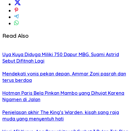
Read Also
Uya Kuya Diduga Miliki 750 Dapur MBG, Suami Astrid
Sebut Difitnah Lagi
Mendekati vonis pekan depan, Ammar Zoni pasrah dan
terus berdoa
Hotman Paris Bela Pinkan Mambo yang Dihujat Karena
Ngamen di Jalan
Penjelasan akhir The King’s Warden, kisah sang raja
muda yang menyentuh hati