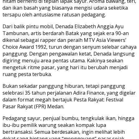
hitam berhenti di tepian lapak sayur. Aroma bawang, teri,
dan ikan basah yang biasanya mengisi udara seketika
tersapu oleh antusiasme ratusan pedagang.
Dari balik pintu mobil, Denada Elizabeth Anggia Ayu
Tambunan, artis berdarah Batak yang sejak era 90-an
dikenal sebagai rapper dan peraih MTV Asia Viewers’
Choice Award 1992, turun dengan senyum selebar cahaya
panggung. Dengan pengawalan ketat, Denada langsung
digiring menuju area pentas utama. Kakinya seakan
mengetuk ritme pasar, yang hari itu berubah menjadi
ruang pesta terbuka.
Bukan sekadar panggung hiburan, tetapi panggung
selebrasi 35 tahun perjalanan Adira Finance, yang digelar
dalam format megah bertajuk Pesta Rakyat: Festival
Pasar Rakyat (FPR) Medan.
Pedagang sayur, penjual bumbu, tengkulak ikan, hingga
ibu-ibu pemilik warung seakan kompak lupa
bertransaksi. Semua berdesakan, ingin melihat lebih
dekat sang bintang yang “menggoyang” pasar sejak