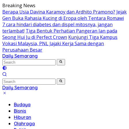
Skip
Breaking News
to
Berapa Usia Davina Karamoy dan Ardhito Pramono?
Jejak
content
Gen Buka Rahasia Kucing di Eropa oleh Tentara Romawi
7 cara hindari diabetes dan dispel mitosnya, jangan
terlambat!
Tiga Bentuk Perhatian Pangeran Ian pada
Seong Hui Ju di Perfect Crown
Kunjungi Tiga Kampus
Vokasi Malaysia, PNL Jajaki Kerja Sama dengan
Perusahaan Besar
Daily Semarang
"Semarang
Hari
Ini:
Informasi
Terkini
Daily Semarang
untuk
"Semarang
Anda"
Hari
Budaya
Ini:
Bisnis
Informasi
Hiburan
Terkini
Olahraga
untuk