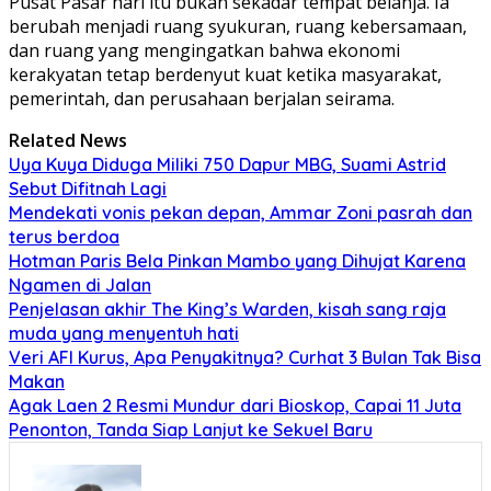
Pusat Pasar hari itu bukan sekadar tempat belanja. Ia
berubah menjadi ruang syukuran, ruang kebersamaan,
dan ruang yang mengingatkan bahwa ekonomi
kerakyatan tetap berdenyut kuat ketika masyarakat,
pemerintah, dan perusahaan berjalan seirama.
Related News
Uya Kuya Diduga Miliki 750 Dapur MBG, Suami Astrid
Sebut Difitnah Lagi
Mendekati vonis pekan depan, Ammar Zoni pasrah dan
terus berdoa
Hotman Paris Bela Pinkan Mambo yang Dihujat Karena
Ngamen di Jalan
Penjelasan akhir The King’s Warden, kisah sang raja
muda yang menyentuh hati
Veri AFI Kurus, Apa Penyakitnya? Curhat 3 Bulan Tak Bisa
Makan
Agak Laen 2 Resmi Mundur dari Bioskop, Capai 11 Juta
Penonton, Tanda Siap Lanjut ke Sekuel Baru