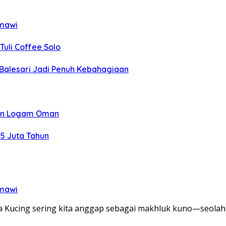
omawi
 Tuli Coffee Solo
Balesari Jadi Penuh Kebahagiaan
inan Logam Oman
5 Juta Tahun
omawi
ra Kucing sering kita anggap sebagai makhluk kuno—seola