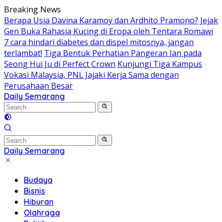
Skip
Breaking News
to
Berapa Usia Davina Karamoy dan Ardhito Pramono?
Jejak
content
Gen Buka Rahasia Kucing di Eropa oleh Tentara Romawi
7 cara hindari diabetes dan dispel mitosnya, jangan
terlambat!
Tiga Bentuk Perhatian Pangeran Ian pada
Seong Hui Ju di Perfect Crown
Kunjungi Tiga Kampus
Vokasi Malaysia, PNL Jajaki Kerja Sama dengan
Perusahaan Besar
Daily Semarang
"Semarang
Hari
Ini:
Informasi
Terkini
Daily Semarang
untuk
"Semarang
Anda"
Hari
Budaya
Ini:
Bisnis
Informasi
Hiburan
Terkini
Olahraga
untuk