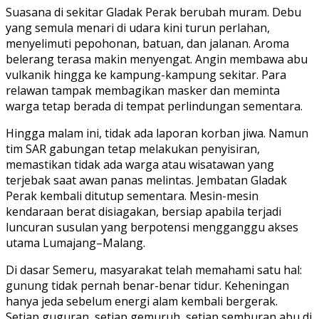
Suasana di sekitar Gladak Perak berubah muram. Debu
yang semula menari di udara kini turun perlahan,
menyelimuti pepohonan, batuan, dan jalanan. Aroma
belerang terasa makin menyengat. Angin membawa abu
vulkanik hingga ke kampung-kampung sekitar. Para
relawan tampak membagikan masker dan meminta
warga tetap berada di tempat perlindungan sementara.
Hingga malam ini, tidak ada laporan korban jiwa. Namun
tim SAR gabungan tetap melakukan penyisiran,
memastikan tidak ada warga atau wisatawan yang
terjebak saat awan panas melintas. Jembatan Gladak
Perak kembali ditutup sementara. Mesin-mesin
kendaraan berat disiagakan, bersiap apabila terjadi
luncuran susulan yang berpotensi mengganggu akses
utama Lumajang–Malang.
Di dasar Semeru, masyarakat telah memahami satu hal:
gunung tidak pernah benar-benar tidur. Keheningan
hanya jeda sebelum energi alam kembali bergerak.
Setiap guguran, setiap gemuruh, setiap semburan abu di