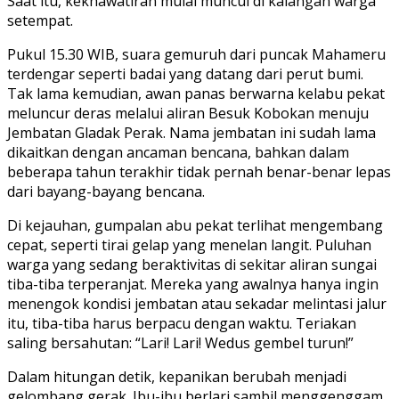
Saat itu, kekhawatiran mulai muncul di kalangan warga
setempat.
Pukul 15.30 WIB, suara gemuruh dari puncak Mahameru
terdengar seperti badai yang datang dari perut bumi.
Tak lama kemudian, awan panas berwarna kelabu pekat
meluncur deras melalui aliran Besuk Kobokan menuju
Jembatan Gladak Perak. Nama jembatan ini sudah lama
dikaitkan dengan ancaman bencana, bahkan dalam
beberapa tahun terakhir tidak pernah benar-benar lepas
dari bayang-bayang bencana.
Di kejauhan, gumpalan abu pekat terlihat mengembang
cepat, seperti tirai gelap yang menelan langit. Puluhan
warga yang sedang beraktivitas di sekitar aliran sungai
tiba-tiba terperanjat. Mereka yang awalnya hanya ingin
menengok kondisi jembatan atau sekadar melintasi jalur
itu, tiba-tiba harus berpacu dengan waktu. Teriakan
saling bersahutan: “Lari! Lari! Wedus gembel turun!”
Dalam hitungan detik, kepanikan berubah menjadi
gelombang gerak. Ibu-ibu berlari sambil menggenggam