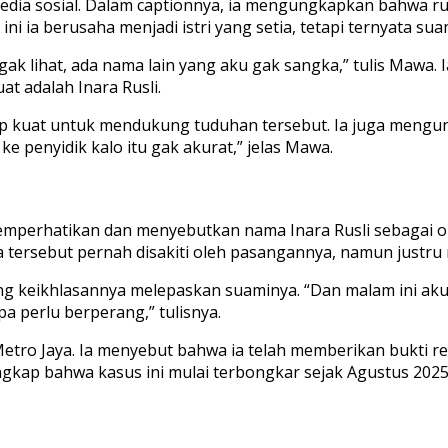
edia sosial. Dalam captionnya, ia mengungkapkan bahwa ru
 ini ia berusaha menjadi istri yang setia, tetapi ternyata
ku gak lihat, ada nama lain yang aku gak sangka,” tulis M
t adalah Inara Rusli.
up kuat untuk mendukung tuduhan tersebut. Ia juga mengu
ke penyidik kalo itu gak akurat,” jelas Mawa.
emperhatikan dan menyebutkan nama Inara Rusli sebagai or
ersebut pernah disakiti oleh pasangannya, namun justru m
 keikhlasannya melepaskan suaminya. “Dan malam ini aku 
 perlu berperang,” tulisnya.
a Metro Jaya. Ia menyebut bahwa ia telah memberikan buk
ngkap bahwa kasus ini mulai terbongkar sejak Agustus 2025