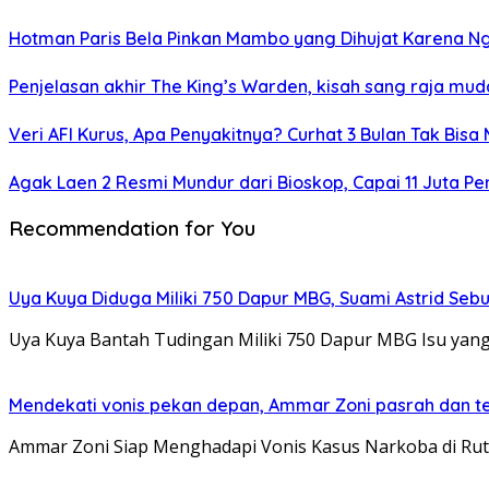
Hotman Paris Bela Pinkan Mambo yang Dihujat Karena N
Penjelasan akhir The King’s Warden, kisah sang raja mu
Veri AFI Kurus, Apa Penyakitnya? Curhat 3 Bulan Tak Bisa
Agak Laen 2 Resmi Mundur dari Bioskop, Capai 11 Juta Pe
Recommendation for You
Uya Kuya Diduga Miliki 750 Dapur MBG, Suami Astrid Sebut
Uya Kuya Bantah Tudingan Miliki 750 Dapur MBG Isu yang
Mendekati vonis pekan depan, Ammar Zoni pasrah dan t
Ammar Zoni Siap Menghadapi Vonis Kasus Narkoba di Ru