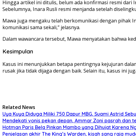
Hingga artikel ini ditulis, belum ada konfirmasi resmi da
Sebelumnya, Inara Rusli resmi menjanda setelah diselingk
Mawa juga mengaku telah berkomunikasi dengan pihak Inar
komunikasi sama sekali,” jelasnya.
Dalam wawancara tersebut, Mawa menyatakan bahwa kedu
Kesimpulan
Kasus ini menunjukkan betapa pentingnya kejujuran dal
rusak jika tidak dijaga dengan baik. Selain itu, kasus ini
Related News
Uya Kuya Diduga Miliki 750 Dapur MBG, Suami Astrid Sebut
Mendekati vonis pekan depan, Ammar Zoni pasrah dan t
Hotman Paris Bela Pinkan Mambo yang Dihujat Karena N
Penjelasan akhir The King’s Warden, kisah sang raja mu