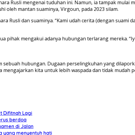
ri Inara Rusli mengenai tuduhan ini. Namun, ia tampak mulai
uhi oleh mantan suaminya, Virgoun, pada 2023 silam.
a Rusli dan suaminya. “Kami udah cerita (dengan suami da
a pihak mengakui adanya hubungan terlarang mereka. “Iy
am sebuah hubungan. Dugaan perselingkuhan yang dilapor
 juga mengajarkan kita untuk lebih waspada dan tidak mudah p
 Difitnah Lagi
erus berdoa
gamen di Jalan
da yang menyentuh hati