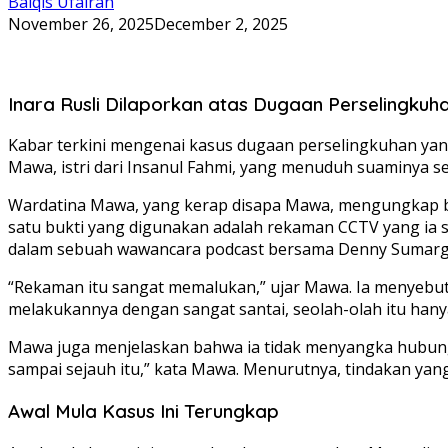
Balqis Ufairah
November 26, 2025
December 2, 2025
Inara Rusli Dilaporkan atas Dugaan Perselingkuh
Kabar terkini mengenai kasus dugaan perselingkuhan yang 
Mawa, istri dari Insanul Fahmi, yang menuduh suaminya sert
Wardatina Mawa, yang kerap disapa Mawa, mengungkap bah
satu bukti yang digunakan adalah rekaman CCTV yang ia s
dalam sebuah wawancara podcast bersama Denny Sumarg
“Rekaman itu sangat memalukan,” ujar Mawa. Ia menyebu
melakukannya dengan sangat santai, seolah-olah itu han
Mawa juga menjelaskan bahwa ia tidak menyangka hubung
sampai sejauh itu,” kata Mawa. Menurutnya, tindakan yan
Awal Mula Kasus Ini Terungkap