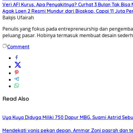
Veri AFI Kurus, Apa Penyakitnya? Curhat 3 Bulan Tak Bisa
Agak Laen 2 Resmi Mundur dari Bioskop, Capai 11 Juta Pe
Balqis Ufairah
Penulis yang fokus pada entrepreneurship dan pengemba
peluang pasar. Hobinya termasuk membuat desain sederh
Comment
Read Also
Uya Kuya Diduga Miliki 750 Dapur MBG, Suami Astrid Sebut
Mendekati vonis pekan depan, Ammar Zoni pasrah dan t