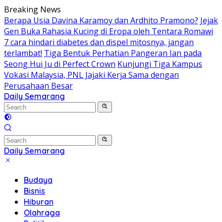
Skip
Breaking News
to
Berapa Usia Davina Karamoy dan Ardhito Pramono?
Jejak
content
Gen Buka Rahasia Kucing di Eropa oleh Tentara Romawi
7 cara hindari diabetes dan dispel mitosnya, jangan
terlambat!
Tiga Bentuk Perhatian Pangeran Ian pada
Seong Hui Ju di Perfect Crown
Kunjungi Tiga Kampus
Vokasi Malaysia, PNL Jajaki Kerja Sama dengan
Perusahaan Besar
Daily Semarang
"Semarang
Hari
Ini:
Informasi
Terkini
Daily Semarang
untuk
"Semarang
Anda"
Hari
Budaya
Ini:
Bisnis
Informasi
Hiburan
Terkini
Olahraga
untuk