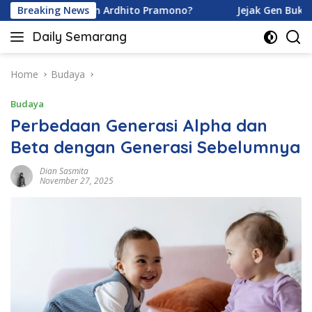
Skip
amoy dan Ardhito Pramono?
Breaking News
Jejak Gen Buka Rahasia Ku
to
Daily Semarang
content
"Semarang
Hari
Ini:
Home
Budaya
Informasi
Budaya
Terkini
untuk
Perbedaan Generasi Alpha dan
Anda"
Beta dengan Generasi Sebelumnya
Dian Sasmita
November 27, 2025