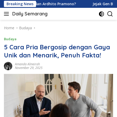
Skip
na Karamoy dan Ardhito Pramono?
Breaking News
Jejak Gen Buka Raha
to
Daily Semarang
content
"Semarang
Hari
Ini:
Home
Budaya
Informasi
Budaya
Terkini
untuk
5 Cara Pria Bergosip dengan Gaya
Anda"
Unik dan Menarik, Penuh Fakta!
Amanda Almeirah
November 29, 2025