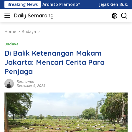
Skip
aramoy dan Ardhito Pramono?
Breaking News
Jejak Gen Buka Rahasia 
to
Daily Semarang
content
"Semarang
Hari
Ini:
Home
Budaya
Informasi
Budaya
Terkini
untuk
Di Balik Ketenangan Makam
Anda"
Jakarta: Mencari Cerita Para
Penjaga
Rusmawan
December 6, 2025