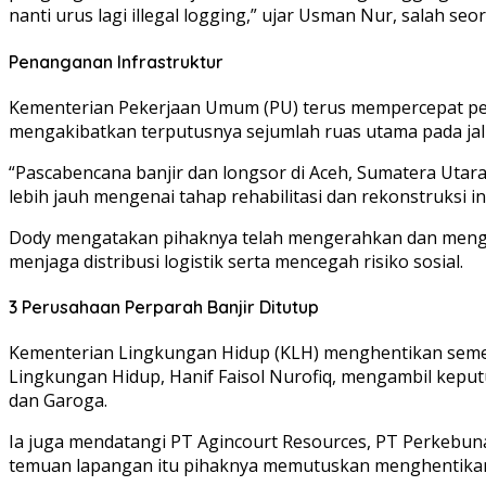
nanti urus lagi illegal logging,” ujar Usman Nur, salah s
Penanganan Infrastruktur
Kementerian Pekerjaan Umum (PU) terus mempercepat pena
mengakibatkan terputusnya sejumlah ruas utama pada jalur
“Pascabencana banjir dan longsor di Aceh, Sumatera Utar
lebih jauh mengenai tahap rehabilitasi dan rekonstruksi 
Dody mengatakan pihaknya telah mengerahkan dan mengali
menjaga distribusi logistik serta mencegah risiko sosial.
3 Perusahaan Perparah Banjir Ditutup
Kementerian Lingkungan Hidup (KLH) menghentikan sement
Lingkungan Hidup, Hanif Faisol Nurofiq, mengambil keputu
dan Garoga.
Ia juga mendatangi PT Agincourt Resources, PT Perkebun
temuan lapangan itu pihaknya memutuskan menghentikan 