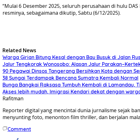
“Mulai 6 Desember 2025, seluruh perusahaan di hulu DAS 
resminya, sebagaimana dikutip, Sabtu (6/12/2025).
Related News
Warga Girian Bitung Kesal dengan Bau Busuk di Jalan Ru
Jalur Tengkorak Wonosobo: Alasan Jalur Parakan–Kerte
90 Pegawai Dinsos Tangerang Bersihkan Kota dengan S
38 Sungai Terdampak Bencana Sumatra Kembali Normal
Bunga Bangkai Raksasa Tumbuh Kembali di Lamandau, Ti
Akses lebih mudah, Imigrasi Kendari dekat dengan war
Rafitman
Reporter digital yang mencintai dunia jurnalisme sejak ba
menyunting foto, menonton film thriller, dan berjalan m
Comment