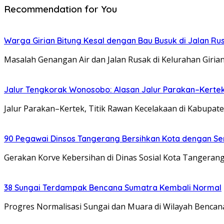
Recommendation for You
Warga Girian Bitung Kesal dengan Bau Busuk di Jalan Ru
Masalah Genangan Air dan Jalan Rusak di Kelurahan Girian
Jalur Tengkorak Wonosobo: Alasan Jalur Parakan–Kerte
Jalur Parakan–Kertek, Titik Rawan Kecelakaan di Kabupat
90 Pegawai Dinsos Tangerang Bersihkan Kota dengan S
Gerakan Korve Kebersihan di Dinas Sosial Kota Tangerang
38 Sungai Terdampak Bencana Sumatra Kembali Normal
Progres Normalisasi Sungai dan Muara di Wilayah Bencana