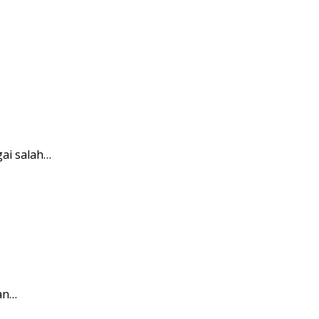
gai salah…
an…