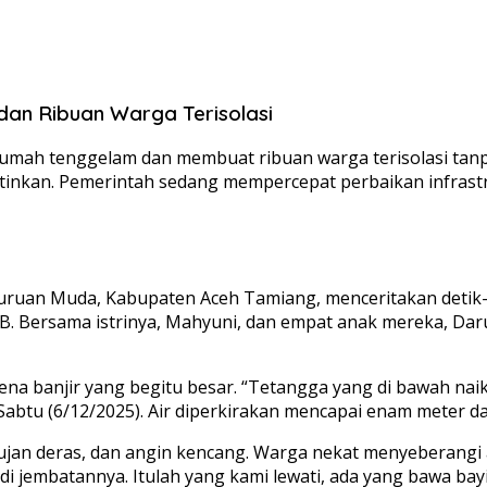
dan Ribuan Warga Terisolasi
umah tenggelam dan membuat ribuan warga terisolasi tanpa li
tinkan. Pemerintah sedang mempercepat perbaikan infrast
juruan Muda, Kabupaten Aceh Tamiang, menceritakan detik-
IB. Bersama istrinya, Mahyuni, dan empat anak mereka, D
rena banjir yang begitu besar. “Tetangga yang di bawah na
Sabtu (6/12/2025). Air diperkirakan mencapai enam meter dar
, hujan deras, dan angin kencang. Warga nekat menyeberan
i jembatannya. Itulah yang kami lewati, ada yang bawa bayi 