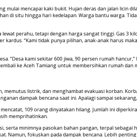
g mulai mencapai kaki bukit. Hujan deras dan jalan licin d
an di situ hingga hari kedelapan. Warga bantu warga. Tidak
ewat perahu, tetapi dengan harga sangat tinggi. Gas 3 kil
 per kardus. “Kami tidak punya pilihan, anak-anak harus mak
esa. “Desa kami sekitar 600 jiwa, 90 persen rumah hancur,”
embali ke Aceh Tamiang untuk membersihkan rumah dan m
 memutus listrik, dan menghambat evakuasi korban. Korban
ganan dampak bencana saat ini. Apalagi sampai sekarang,
encatat, 109 orang dinyatakan hilang. Jumlah ini diperkir
masih memprihatinkan.
ikasi, serta minimnya pasokan bahan pangan, terpal sebaga
isikat. Namun, fokuskan pada dampak bencana. Lebih pentin