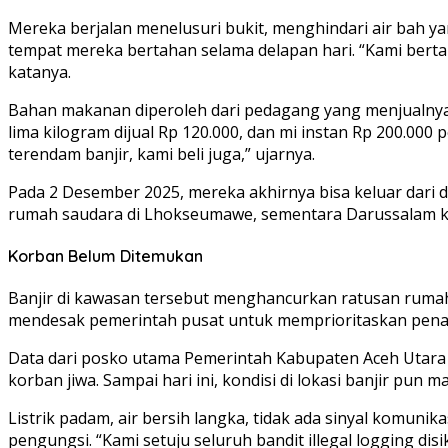
Mereka berjalan menelusuri bukit, menghindari air bah yan
tempat mereka bertahan selama delapan hari. “Kami bertah
katanya.
Bahan makanan diperoleh dari pedagang yang menjualnya l
lima kilogram dijual Rp 120.000, dan mi instan Rp 200.000
terendam banjir, kami beli juga,” ujarnya.
Pada 2 Desember 2025, mereka akhirnya bisa keluar dari d
rumah saudara di Lhokseumawe, sementara Darussalam k
Korban Belum Ditemukan
Banjir di kawasan tersebut menghancurkan ratusan rumah,
mendesak pemerintah pusat untuk memprioritaskan penan
Data dari posko utama Pemerintah Kabupaten Aceh Utara m
korban jiwa. Sampai hari ini, kondisi di lokasi banjir pun 
Listrik padam, air bersih langka, tidak ada sinyal komun
pengungsi. “Kami setuju seluruh bandit illegal logging d