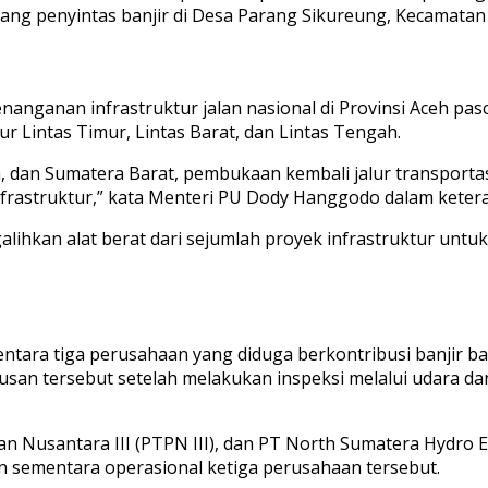
eorang penyintas banjir di Desa Parang Sikureung, Kecamata
nganan infrastruktur jalan nasional di Provinsi Aceh pas
 Lintas Timur, Lintas Barat, dan Lintas Tengah.
a, dan Sumatera Barat, pembukaan kembali jalur transporta
infrastruktur,” kata Menteri PU Dody Hanggodo dalam ketera
hkan alat berat dari sejumlah proyek infrastruktur untu
ara tiga perusahaan yang diduga berkontribusi banjir ba
san tersebut setelah melakukan inspeksi melalui udara dan
an Nusantara III (PTPN III), dan PT North Sumatera Hydr
sementara operasional ketiga perusahaan tersebut.