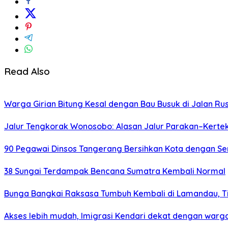
Read Also
Warga Girian Bitung Kesal dengan Bau Busuk di Jalan Ru
Jalur Tengkorak Wonosobo: Alasan Jalur Parakan–Kerte
90 Pegawai Dinsos Tangerang Bersihkan Kota dengan S
38 Sungai Terdampak Bencana Sumatra Kembali Normal
Bunga Bangkai Raksasa Tumbuh Kembali di Lamandau, Ti
Akses lebih mudah, Imigrasi Kendari dekat dengan war