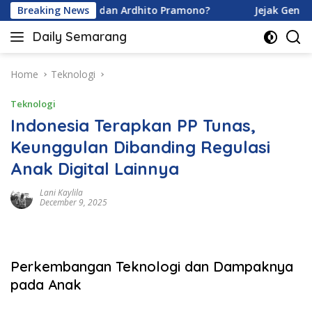
Skip
Davina Karamoy dan Ardhito Pramono?
Breaking News
Jejak Gen Buka
to
Daily Semarang
content
"Semarang
Hari
Ini:
Home
Teknologi
Informasi
Teknologi
Terkini
untuk
Indonesia Terapkan PP Tunas,
Anda"
Keunggulan Dibanding Regulasi
Anak Digital Lainnya
Lani Kaylila
December 9, 2025
Perkembangan Teknologi dan Dampaknya
pada Anak