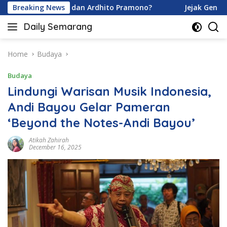
Skip
vina Karamoy dan Ardhito Pramono?
Breaking News
Jejak Gen Buka Ra
to
Daily Semarang
content
"Semarang
Hari
Ini:
Home
Budaya
Informasi
Budaya
Terkini
untuk
Lindungi Warisan Musik Indonesia,
Anda"
Andi Bayou Gelar Pameran
‘Beyond the Notes-Andi Bayou’
Atikah Zahirah
December 16, 2025