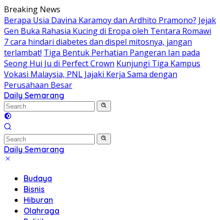
Skip
Breaking News
to
Berapa Usia Davina Karamoy dan Ardhito Pramono?
Jejak
content
Gen Buka Rahasia Kucing di Eropa oleh Tentara Romawi
7 cara hindari diabetes dan dispel mitosnya, jangan
terlambat!
Tiga Bentuk Perhatian Pangeran Ian pada
Seong Hui Ju di Perfect Crown
Kunjungi Tiga Kampus
Vokasi Malaysia, PNL Jajaki Kerja Sama dengan
Perusahaan Besar
Daily Semarang
"Semarang
Hari
Ini:
Informasi
Terkini
Daily Semarang
untuk
"Semarang
Anda"
Hari
Budaya
Ini:
Bisnis
Informasi
Hiburan
Terkini
Olahraga
untuk