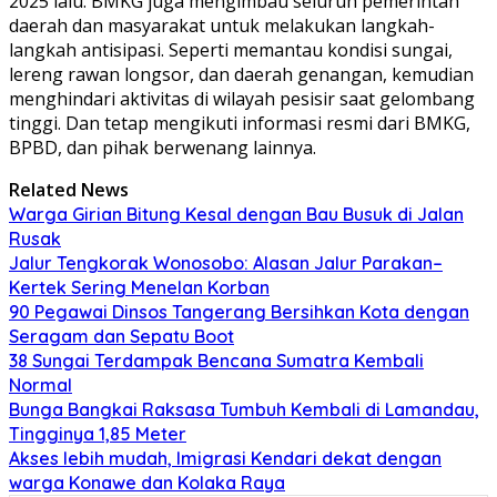
2025 lalu. BMKG juga mengimbau seluruh pemerintah
daerah dan masyarakat untuk melakukan langkah-
langkah antisipasi. Seperti memantau kondisi sungai,
lereng rawan longsor, dan daerah genangan, kemudian
menghindari aktivitas di wilayah pesisir saat gelombang
tinggi. Dan tetap mengikuti informasi resmi dari BMKG,
BPBD, dan pihak berwenang lainnya.
Related News
Warga Girian Bitung Kesal dengan Bau Busuk di Jalan
Rusak
Jalur Tengkorak Wonosobo: Alasan Jalur Parakan–
Kertek Sering Menelan Korban
90 Pegawai Dinsos Tangerang Bersihkan Kota dengan
Seragam dan Sepatu Boot
38 Sungai Terdampak Bencana Sumatra Kembali
Normal
Bunga Bangkai Raksasa Tumbuh Kembali di Lamandau,
Tingginya 1,85 Meter
Akses lebih mudah, Imigrasi Kendari dekat dengan
warga Konawe dan Kolaka Raya