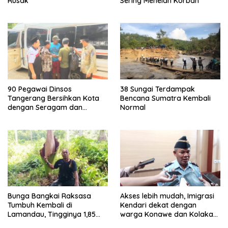
Rusak
Sering Menelan Korban
90 Pegawai Dinsos
38 Sungai Terdampak
Tangerang Bersihkan Kota
Bencana Sumatra Kembali
dengan Seragam dan
Normal
Sepatu Boot
Bunga Bangkai Raksasa
Akses lebih mudah, Imigrasi
Tumbuh Kembali di
Kendari dekat dengan
Lamandau, Tingginya 1,85
warga Konawe dan Kolaka
Meter
Raya