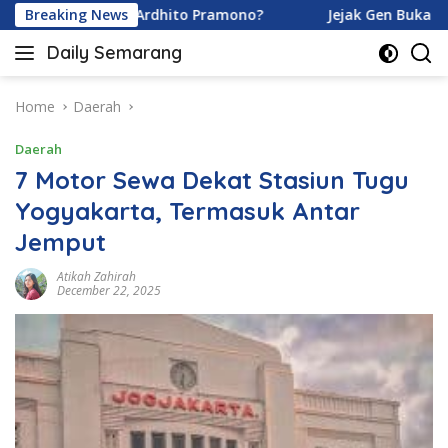
Skip
amoy dan Ardhito Pramono?
Breaking News
Jejak Gen Buka Rahasia Ku
to
Daily Semarang
content
"Semarang
Hari
Ini:
Home
Daerah
Informasi
Daerah
Terkini
untuk
7 Motor Sewa Dekat Stasiun Tugu
Anda"
Yogyakarta, Termasuk Antar
Jemput
Atikah Zahirah
December 22, 2025