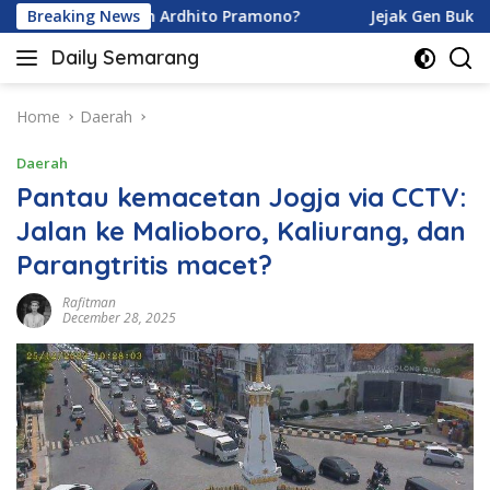
Skip
Karamoy dan Ardhito Pramono?
Breaking News
Jejak Gen Buka Rahasia
to
Daily Semarang
content
"Semarang
Hari
Ini:
Home
Daerah
Informasi
Daerah
Terkini
untuk
Pantau kemacetan Jogja via CCTV:
Anda"
Jalan ke Malioboro, Kaliurang, dan
Parangtritis macet?
Rafitman
December 28, 2025