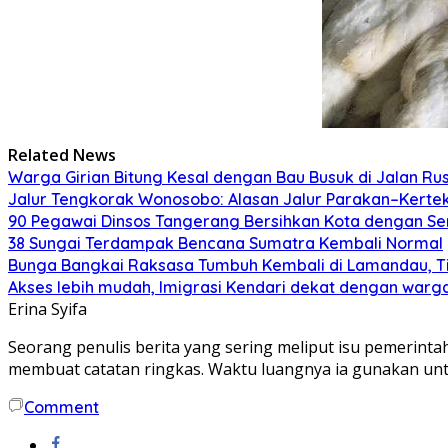
Related News
Warga Girian Bitung Kesal dengan Bau Busuk di Jalan Ru
Jalur Tengkorak Wonosobo: Alasan Jalur Parakan–Kerte
90 Pegawai Dinsos Tangerang Bersihkan Kota dengan S
38 Sungai Terdampak Bencana Sumatra Kembali Normal
Bunga Bangkai Raksasa Tumbuh Kembali di Lamandau, Ti
Akses lebih mudah, Imigrasi Kendari dekat dengan war
Erina Syifa
Seorang penulis berita yang sering meliput isu pemerintah
membuat catatan ringkas. Waktu luangnya ia gunakan untu
Comment