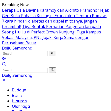
Skip
Breaking News
to
Berapa Usia Davina Karamoy dan Ardhito Pramono?
Jejak
content
Gen Buka Rahasia Kucing di Eropa oleh Tentara Romawi
7 cara hindari diabetes dan dispel mitosnya, jangan
terlambat!
Tiga Bentuk Perhatian Pangeran Ian pada
Seong Hui Ju di Perfect Crown
Kunjungi Tiga Kampus
Vokasi Malaysia, PNL Jajaki Kerja Sama dengan
Perusahaan Besar
Daily Semarang
"Semarang
Hari
Ini:
Informasi
Terkini
Daily Semarang
untuk
"Semarang
Anda"
Hari
Budaya
Ini:
Bisnis
Informasi
Hiburan
Terkini
Olahraga
untuk