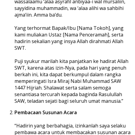
wassalaamu ‘alaa asyrafil anbiyaa-i wal mursaliin,
sayyidina muhammadin, wa ‘alaa alihi wa sahbihi
ajma’iin. Amma ba’du.
Yang terhormat Bapak/Ibu [Nama Tokoh], yang
kami muliakan Ustaz [Nama Penceramah], serta
hadirin sekalian yang insya Allah dirahmati Allah
SWT.
Puji syukur marilah kita panjatkan ke hadirat Allah
SWT, karena atas izin-Nya, pada hari yang penuh
berkah ini, kita dapat berkumpul dalam rangka
memperingati Isra Miraj Nabi Muhammad SAW
1447 Hijriah. Shalawat serta salam semoga
senantiasa tercurah kepada baginda Rasulullah
SAW, teladan sejati bagi seluruh umat manusia.”
Pembacaan Susunan Acara
“Hadirin yang berbahagia, izinkanlah saya selaku
pembawa acara untuk membacakan susunan acara