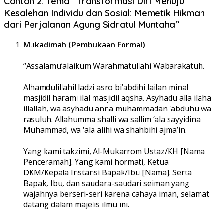
Contoh 2: Tema “Transformasi Diri Menuju
Kesalehan Individu dan Sosial: Memetik Hikmah
dari Perjalanan Agung Sidratul Muntaha”
Mukadimah (Pembukaan Formal)
“Assalamu’alaikum Warahmatullahi Wabarakatuh.
Alhamdulillahil ladzi asro bi’abdihi lailan minal
masjidil harami ilal masjidil aqsha. Asyhadu alla ilaha
illallah, wa asyhadu anna muhammadan ‘abduhu wa
rasuluh. Allahumma shalli wa sallim ‘ala sayyidina
Muhammad, wa ‘ala alihi wa shahbihi ajma’in.
Yang kami takzimi, Al-Mukarrom Ustaz/KH [Nama
Penceramah]. Yang kami hormati, Ketua
DKM/Kepala Instansi Bapak/Ibu [Nama]. Serta
Bapak, Ibu, dan saudara-saudari seiman yang
wajahnya berseri-seri karena cahaya iman, selamat
datang dalam majelis ilmu ini.