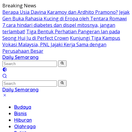
Skip
Breaking News
to
Berapa Usia Davina Karamoy dan Ardhito Pramono?
Jejak
content
Gen Buka Rahasia Kucing di Eropa oleh Tentara Romawi
7 cara hindari diabetes dan dispel mitosnya, jangan
terlambat!
Tiga Bentuk Perhatian Pangeran Ian pada
Seong Hui Ju di Perfect Crown
Kunjungi Tiga Kampus
Vokasi Malaysia, PNL Jajaki Kerja Sama dengan
Perusahaan Besar
Daily Semarang
"Semarang
Hari
Ini:
Informasi
Terkini
Daily Semarang
untuk
"Semarang
Anda"
Hari
Budaya
Ini:
Bisnis
Informasi
Hiburan
Terkini
Olahraga
untuk