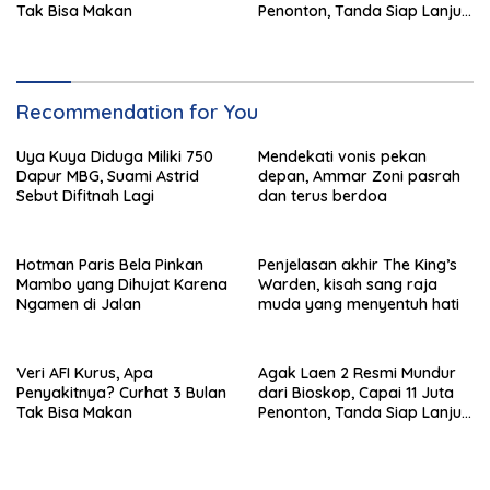
Tak Bisa Makan
Penonton, Tanda Siap Lanjut
ke Sekuel Baru
Recommendation for You
Uya Kuya Diduga Miliki 750
Mendekati vonis pekan
Dapur MBG, Suami Astrid
depan, Ammar Zoni pasrah
Sebut Difitnah Lagi
dan terus berdoa
Hotman Paris Bela Pinkan
Penjelasan akhir The King’s
Mambo yang Dihujat Karena
Warden, kisah sang raja
Ngamen di Jalan
muda yang menyentuh hati
Veri AFI Kurus, Apa
Agak Laen 2 Resmi Mundur
Penyakitnya? Curhat 3 Bulan
dari Bioskop, Capai 11 Juta
Tak Bisa Makan
Penonton, Tanda Siap Lanjut
ke Sekuel Baru