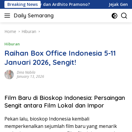
Skip
 Davina Karamoy dan Ardhito Pramono?
Breaking News
Jejak Gen Buka
to
Daily Semarang
content
"Semarang
Hari
Ini:
Home
Hiburan
Informasi
Hiburan
Terkini
untuk
Raihan Box Office Indonesia 5-11
Anda"
Januari 2026, Sengit!
Dina Nabila
January 13, 2026
Film Baru di Bioskop Indonesia: Persaingan
Sengit antara Film Lokal dan Impor
Pekan lalu, bioskop Indonesia kembali
memperkenalkan sejumlah film baru yang menarik