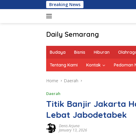
Skip
Breaking News
to
content
Daily Semarang
"Semarang
Hari
Budaya
Bisnis
Hiburan
Olahrag
Ini:
Informasi
Tentang Kami
Kontak
Pedoman M
Terkini
untuk
Home
Daerah
Anda"
Daerah
Titik Banjir Jakarta 
Lebat Jabodetabek
Denis Arjuna
January 13, 2026