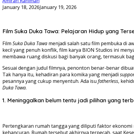
Amirah Rahimah
January 18, 2026
January 19, 2026
Film Suka Duka Tawa: Pelajaran Hidup yang Terse
Film
Suka Duka Tawa
menjadi salah satu film pembuka di aw
kecil yang penuh konflik, film karya BION Studios ini men
membawa ruang diskusi bagi banyak orang, termasuk ba
Sesuai dengan judul filmnya, penonton benar-benar dibu
Tak hanya itu, kehadiran para komika yang menjadi
suppor
pesannya yang cukup menyentuh. Ada isu
fatherless
, kehi
Duka Tawa
.
1. Meninggalkan belum tentu jadi pilihan yang terb
Pertengkaran rumah tangga yang diliputi faktor ekonomi
kehancuran. Rumah tersebut akhirnya terpecah, saat Keset