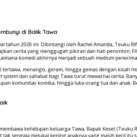
mbunyi di Balik Tawa
al tahun 2026 ini. Dibintangi oleh Rachel Amanda, Teuku R
yajikan cerita yang menggugah pikiran dan hati penonton. Fil
gaimana komedi akhirnya menjadi sebuah medium penerima
at tertawa, menangis, geram, hingga gemas dengan kisah h
t system
dan sahabat bagi Tawa turut mewarnai cerita. Bany
dupan komunitas komika, hingga luka orang tua dan anak. Ber
aik
 membawa kehidupan keluarga Tawa, Bapak Keset (Teuku Rif
 tak sengaja melukai kening anaknya yang masih kecil itu 