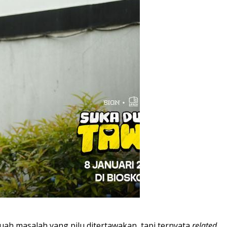
buah masalah yang pilu ditertawakan, tapi ternyata
related