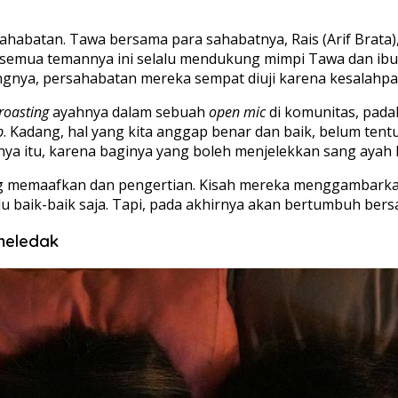
rsahabatan. Tawa bersama para sahabatnya, Rais (Arif Brata),
 semua temannya ini selalu mendukung mimpi Tawa dan ibun
ngnya, persahabatan mereka sempat diuji karena kesalahp
roasting
ayahnya dalam sebuah
open mic
di komunitas, padah
p
. Kadang, hal yang kita anggap benar dan baik, belum tentu
a itu, karena baginya yang boleh menjelekkan sang ayah h
ing memaafkan dan pengertian. Kisah mereka menggambark
alu baik-baik saja. Tapi, pada akhirnya akan bertumbuh bers
meledak