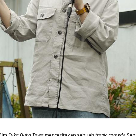
film
Suka Duka Tawa
menceritakan sebuah
tragic comedy
. Se