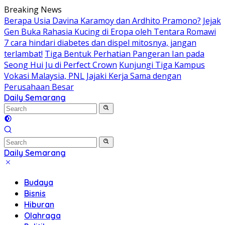
Skip
Breaking News
to
Berapa Usia Davina Karamoy dan Ardhito Pramono?
Jejak
content
Gen Buka Rahasia Kucing di Eropa oleh Tentara Romawi
7 cara hindari diabetes dan dispel mitosnya, jangan
terlambat!
Tiga Bentuk Perhatian Pangeran Ian pada
Seong Hui Ju di Perfect Crown
Kunjungi Tiga Kampus
Vokasi Malaysia, PNL Jajaki Kerja Sama dengan
Perusahaan Besar
Daily Semarang
"Semarang
Hari
Ini:
Informasi
Terkini
Daily Semarang
untuk
"Semarang
Anda"
Hari
Budaya
Ini:
Bisnis
Informasi
Hiburan
Terkini
Olahraga
untuk