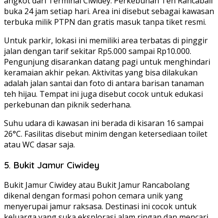
angkot dari Terminal Ciwidey. Perkebunan Teh Rancabali
buka 24 jam setiap hari. Area ini disebut sebagai kawasan
terbuka milik PTPN dan gratis masuk tanpa tiket resmi.
Untuk parkir, lokasi ini memiliki area terbatas di pinggir
jalan dengan tarif sekitar Rp5.000 sampai Rp10.000.
Pengunjung disarankan datang pagi untuk menghindari
keramaian akhir pekan. Aktivitas yang bisa dilakukan
adalah jalan santai dan foto di antara barisan tanaman
teh hijau. Tempat ini juga disebut cocok untuk edukasi
perkebunan dan piknik sederhana.
Suhu udara di kawasan ini berada di kisaran 16 sampai
26°C. Fasilitas disebut minim dengan ketersediaan toilet
atau WC dasar saja.
5. Bukit Jamur Ciwidey
Bukit Jamur Ciwidey atau Bukit Jamur Rancabolang
dikenal dengan formasi pohon cemara unik yang
menyerupai jamur raksasa. Destinasi ini cocok untuk
keluarga yang suka eksplorasi alam ringan dan mencari