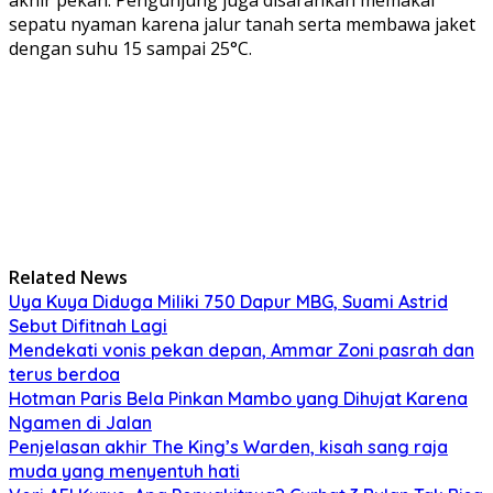
akhir pekan. Pengunjung juga disarankan memakai
sepatu nyaman karena jalur tanah serta membawa jaket
dengan suhu 15 sampai 25°C.
Related News
Uya Kuya Diduga Miliki 750 Dapur MBG, Suami Astrid
Sebut Difitnah Lagi
Mendekati vonis pekan depan, Ammar Zoni pasrah dan
terus berdoa
Hotman Paris Bela Pinkan Mambo yang Dihujat Karena
Ngamen di Jalan
Penjelasan akhir The King’s Warden, kisah sang raja
muda yang menyentuh hati