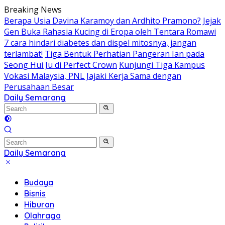
Skip
Breaking News
to
Berapa Usia Davina Karamoy dan Ardhito Pramono?
Jejak
content
Gen Buka Rahasia Kucing di Eropa oleh Tentara Romawi
7 cara hindari diabetes dan dispel mitosnya, jangan
terlambat!
Tiga Bentuk Perhatian Pangeran Ian pada
Seong Hui Ju di Perfect Crown
Kunjungi Tiga Kampus
Vokasi Malaysia, PNL Jajaki Kerja Sama dengan
Perusahaan Besar
Daily Semarang
"Semarang
Hari
Ini:
Informasi
Terkini
Daily Semarang
untuk
"Semarang
Anda"
Hari
Budaya
Ini:
Bisnis
Informasi
Hiburan
Terkini
Olahraga
untuk