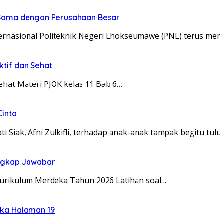
a Sama dengan Perusahaan Besar
rnasional Politeknik Negeri Lhokseumawe (PNL) terus mem
ktif dan Sehat
hat Materi PJOK kelas 11 Bab 6…
Cinta
 Siak, Afni Zulkifli, terhadap anak-anak tampak begitu tul
engkap Jawaban
 Kurikulum Merdeka Tahun 2026 Latihan soal…
eka Halaman 19