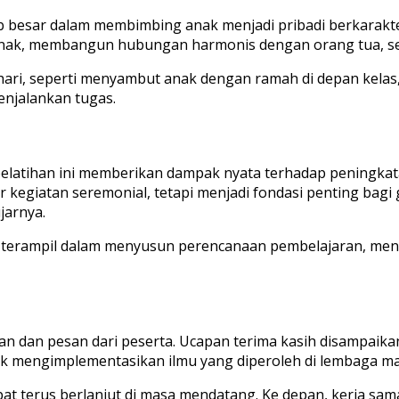
ab besar dalam membimbing anak menjadi pribadi berkarakte
nak, membangun hubungan harmonis dengan orang tua, serta
ri-hari, seperti menyambut anak dengan ramah di depan kel
njalankan tugas.
latihan ini memberikan dampak nyata terhadap peningkatan
dar kegiatan seremonial, tetapi menjadi fondasi penting b
jarnya.
h terampil dalam menyusun perencanaan pembelajaran, men
 dan pesan dari peserta. Ucapan terima kasih disampaikan
uk mengimplementasikan ilmu yang diperoleh di lembaga m
at terus berlanjut di masa mendatang. Ke depan, kerja s