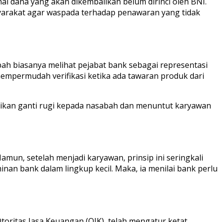
l dana yang akan dikembalikan belum dirinci oleh BNI.
syarakat agar waspada terhadap penawaran yang tidak
bah biasanya melihat pejabat bank sebagai representasi
mempermudah verifikasi ketika ada tawaran produk dari
erikan ganti rugi kepada nasabah dan menuntut karyawan
mun, setelah menjadi karyawan, prinsip ini seringkali
nan bank dalam lingkup kecil. Maka, ia menilai bank perlu
oritas Jasa Keuangan (OJK), telah mengatur ketat