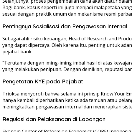
Selanjutnya, proses pengembalian dana akan diatur dalam
Bagi bank, kasus seperti ini juga menjadi malapetaka y
sesuai dengan praktik umum dan mekanisme resmi perba
Pentingnya Sosialisasi dan Pengawasan Internal
Sebagai ahli risiko keuangan, Head of Research and Prod
yang dapat dipercaya. Oleh karena itu, penting untuk ada
pejabat bank.
“Terutama dengan iming-iming imbal hasil di atas kewaj
yang melakukan penipuan. Dengan demikian, reputasi ban
Pengetatan KYE pada Pejabat
Trioksa menyoroti bahwa selama ini prinsip Know Your Emp
hanya kembali diperhatikan ketika ada temuan atau pelangg
meningkatkan pengawasan internal dan menerapkan sistem
Regulasi dan Pelaksanaan di Lapangan
Ekonom Center of Reform on Economics (CORE) Indonesia, 