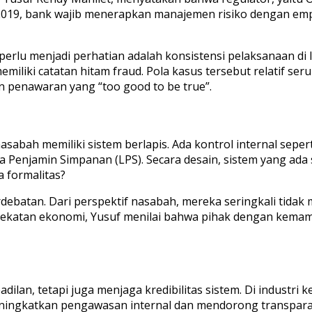
019, bank wajib menerapkan manajemen risiko dengan empat
 perlu menjadi perhatian adalah konsistensi pelaksanaan di
liki catatan hitam fraud. Pola kasus tersebut relatif ser
n penawaran yang “too good to be true”.
abah memiliki sistem berlapis. Ada kontrol internal seperti
 Penjamin Simpanan (LPS). Secara desain, sistem yang ada
 formalitas?
debatan. Dari perspektif nasabah, mereka seringkali tidak 
ekatan ekonomi, Yusuf menilai bahwa pihak dengan kemamp
adilan, tetapi juga menjaga kredibilitas sistem. Di indust
meningkatkan pengawasan internal dan mendorong transpara