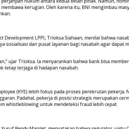
 perjanjian hukum antara kedua belah pihak. Namun, nomina
ang membawa kerugian. Oleh karena itu, BNI mengimbau ma
nkan.
uct Development LPPI, Trioksa Siahaan, menilai bahwa nasa
nya sosialisasi dan pusat layanan bagi nasabah agar dapat 
aran,” ujar Trioksa. Ia menyarankan bahwa bank bisa memb
k tetap terjaga di hadapan nasabah.
loyee (KYE) lebih fokus pada proses perekrutan pekerja. Na
aran. Padahal, pekerja di posisi strategis merupakan cermi
 whistleblowing untuk mendeteksi fraud lebih cepat.
Yusuf Rendy Manilet, menyatakan bahwa regulator, yaitu Ot