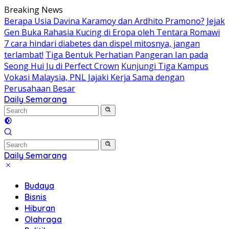
Skip
Breaking News
to
Berapa Usia Davina Karamoy dan Ardhito Pramono?
Jejak
content
Gen Buka Rahasia Kucing di Eropa oleh Tentara Romawi
7 cara hindari diabetes dan dispel mitosnya, jangan
terlambat!
Tiga Bentuk Perhatian Pangeran Ian pada
Seong Hui Ju di Perfect Crown
Kunjungi Tiga Kampus
Vokasi Malaysia, PNL Jajaki Kerja Sama dengan
Perusahaan Besar
Daily Semarang
"Semarang
Hari
Ini:
Informasi
Terkini
Daily Semarang
untuk
"Semarang
Anda"
Hari
Budaya
Ini:
Bisnis
Informasi
Hiburan
Terkini
Olahraga
untuk