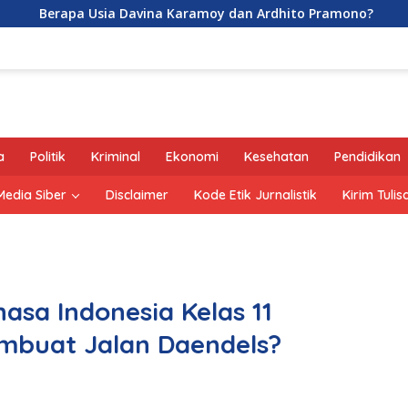
a Usia Davina Karamoy dan Ardhito Pramono?
Jejak Ge
a
Politik
Kriminal
Ekonomi
Kesehatan
Pendidikan
edia Siber
Disclaimer
Kode Etik Jurnalistik
Kirim Tulis
sa Indonesia Kelas 11
mbuat Jalan Daendels?