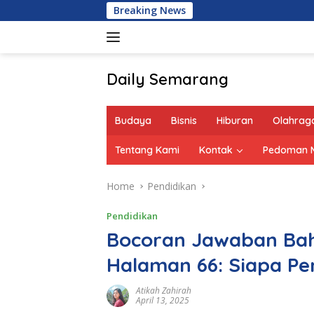
Skip
Breaking News
Berap
to
content
Daily Semarang
"Semarang
Hari
Budaya
Bisnis
Hiburan
Olahrag
Ini:
Informasi
Tentang Kami
Kontak
Pedoman M
Terkini
untuk
Home
Pendidikan
Anda"
Pendidikan
Bocoran Jawaban Baha
Halaman 66: Siapa Pe
Atikah Zahirah
April 13, 2025