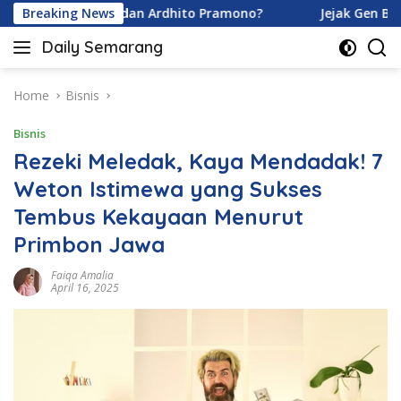
Skip
na Karamoy dan Ardhito Pramono?
Breaking News
Jejak Gen Buka Raha
to
Daily Semarang
content
"Semarang
Hari
Ini:
Home
Bisnis
Informasi
Bisnis
Terkini
untuk
Rezeki Meledak, Kaya Mendadak! 7
Anda"
Weton Istimewa yang Sukses
Tembus Kekayaan Menurut
Primbon Jawa
Faiqa Amalia
April 16, 2025