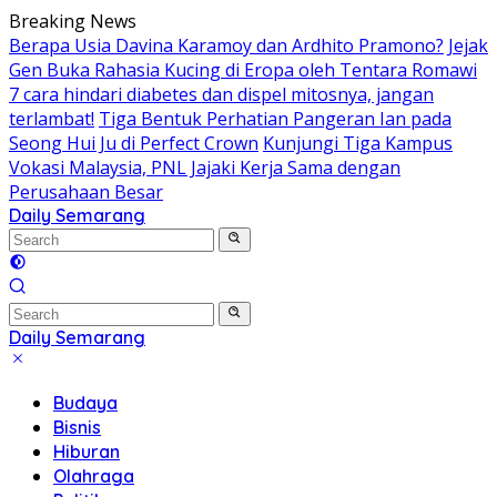
Skip
Breaking News
to
Berapa Usia Davina Karamoy dan Ardhito Pramono?
Jejak
content
Gen Buka Rahasia Kucing di Eropa oleh Tentara Romawi
7 cara hindari diabetes dan dispel mitosnya, jangan
terlambat!
Tiga Bentuk Perhatian Pangeran Ian pada
Seong Hui Ju di Perfect Crown
Kunjungi Tiga Kampus
Vokasi Malaysia, PNL Jajaki Kerja Sama dengan
Perusahaan Besar
Daily Semarang
"Semarang
Hari
Ini:
Informasi
Terkini
Daily Semarang
untuk
"Semarang
Anda"
Hari
Budaya
Ini:
Bisnis
Informasi
Hiburan
Terkini
Olahraga
untuk