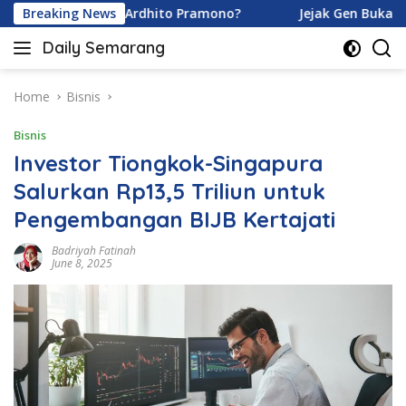
Skip
ramoy dan Ardhito Pramono?
Breaking News
Jejak Gen Buka Rahasia K
to
Daily Semarang
content
"Semarang
Hari
Ini:
Home
Bisnis
Informasi
Bisnis
Terkini
untuk
Investor Tiongkok-Singapura
Anda"
Salurkan Rp13,5 Triliun untuk
Pengembangan BIJB Kertajati
Badriyah Fatinah
June 8, 2025