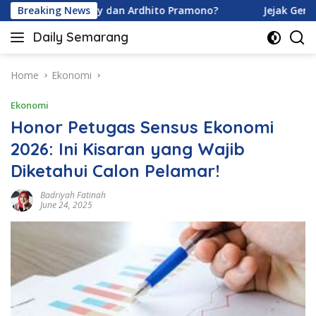
Skip
avina Karamoy dan Ardhito Pramono?
Breaking News
Jejak Gen Buka R
to
Daily Semarang
content
"Semarang
Hari
Ini:
Home
Ekonomi
Informasi
Ekonomi
Terkini
untuk
Honor Petugas Sensus Ekonomi
Anda"
2026: Ini Kisaran yang Wajib
Diketahui Calon Pelamar!
Badriyah Fatinah
June 24, 2025