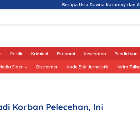
Berapa Usia Davina Karamoy dan Ardhito Pramo
a
Politik
Kriminal
Ekonomi
Kesehatan
Pendidikan
edia Siber
Disclaimer
Kode Etik Jurnalistik
Kirim Tulis
di Korban Pelecehan, Ini
a