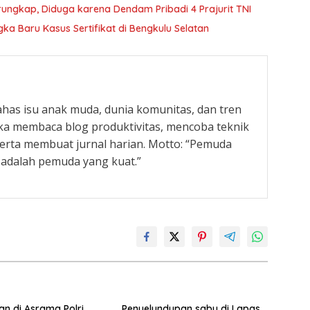
rungkap, Diduga karena Dendam Pribadi 4 Prajurit TNI
a Baru Kasus Sertifikat di Bengkulu Selatan
has isu anak muda, dunia komunitas, dan tren
uka membaca blog produktivitas, mencoba teknik
erta membuat jurnal harian. Motto: “Pemuda
 adalah pemuda yang kuat.”
n di Asrama Polri
Penyelundupan sabu di Lapas