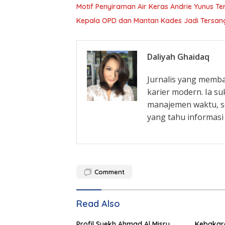
Motif Penyiraman Air Keras Andrie Yunus Te
Kepala OPD dan Mantan Kades Jadi Tersangk
Daliyah Ghaidaq
Jurnalis yang memba
karier modern. Ia s
manajemen waktu, s
yang tahu informasi
Comment
Read Also
Profil Syekh Ahmad Al Misry,
Kebakara