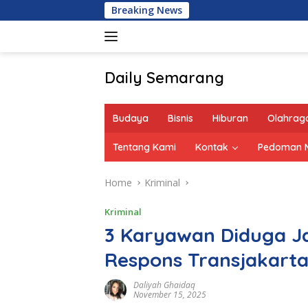
Skip
Breaking News
to
content
Daily Semarang
"Semarang
Hari
Budaya
Bisnis
Hiburan
Olahrag
Ini:
Informasi
Tentang Kami
Kontak
Pedoman M
Terkini
untuk
Home
Kriminal
Anda"
Kriminal
3 Karyawan Diduga Ja
Respons Transjakart
Daliyah Ghaidaq
November 15, 2025