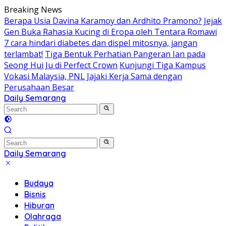
Skip
Breaking News
to
Berapa Usia Davina Karamoy dan Ardhito Pramono?
Jejak
content
Gen Buka Rahasia Kucing di Eropa oleh Tentara Romawi
7 cara hindari diabetes dan dispel mitosnya, jangan
terlambat!
Tiga Bentuk Perhatian Pangeran Ian pada
Seong Hui Ju di Perfect Crown
Kunjungi Tiga Kampus
Vokasi Malaysia, PNL Jajaki Kerja Sama dengan
Perusahaan Besar
Daily Semarang
"Semarang
Hari
Ini:
Informasi
Terkini
Daily Semarang
untuk
"Semarang
Anda"
Hari
Budaya
Ini:
Bisnis
Informasi
Hiburan
Terkini
Olahraga
untuk