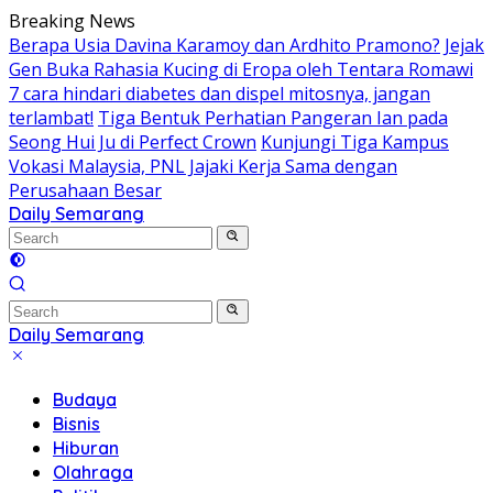
Skip
Breaking News
to
Berapa Usia Davina Karamoy dan Ardhito Pramono?
Jejak
content
Gen Buka Rahasia Kucing di Eropa oleh Tentara Romawi
7 cara hindari diabetes dan dispel mitosnya, jangan
terlambat!
Tiga Bentuk Perhatian Pangeran Ian pada
Seong Hui Ju di Perfect Crown
Kunjungi Tiga Kampus
Vokasi Malaysia, PNL Jajaki Kerja Sama dengan
Perusahaan Besar
Daily Semarang
"Semarang
Hari
Ini:
Informasi
Terkini
Daily Semarang
untuk
"Semarang
Anda"
Hari
Budaya
Ini:
Bisnis
Informasi
Hiburan
Terkini
Olahraga
untuk