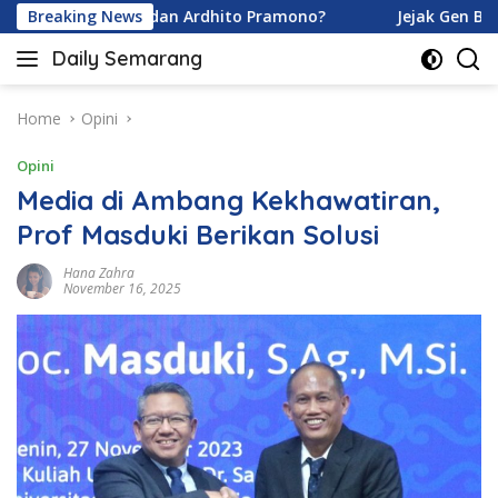
Skip
na Karamoy dan Ardhito Pramono?
Breaking News
Jejak Gen Buka Raha
to
Daily Semarang
content
"Semarang
Hari
Ini:
Home
Opini
Informasi
Opini
Terkini
untuk
Media di Ambang Kekhawatiran,
Anda"
Prof Masduki Berikan Solusi
Hana Zahra
November 16, 2025