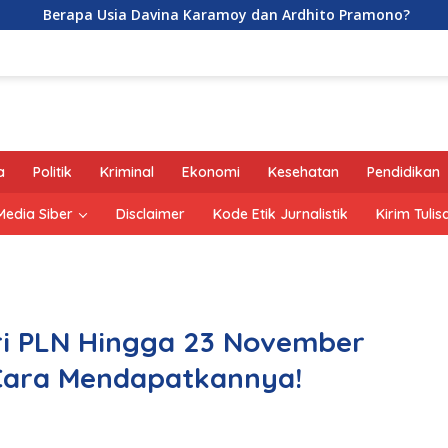
 Usia Davina Karamoy dan Ardhito Pramono?
Jejak Ge
a
Politik
Kriminal
Ekonomi
Kesehatan
Pendidikan
edia Siber
Disclaimer
Kode Etik Jurnalistik
Kirim Tulis
ari PLN Hingga 23 November
 Cara Mendapatkannya!