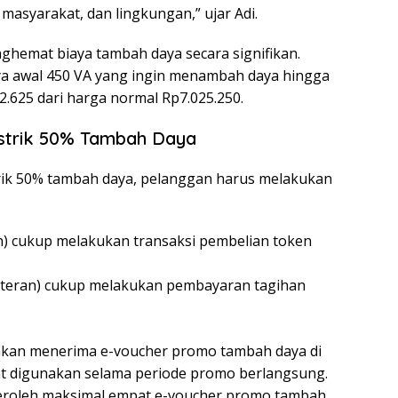
masyarakat, dan lingkungan,” ujar Adi.
ghemat biaya tambah daya secara signifikan.
ya awal 450 VA yang ingin menambah daya hingga
.625 dari harga normal Rp7.025.250.
strik 50% Tambah Daya
rik 50% tambah daya, pelanggan harus melakukan
n) cukup melakukan transaksi pembelian token
eteran) cukup melakukan pembayaran tagihan
n akan menerima e-voucher promo tambah daya di
pat digunakan selama periode promo berlangsung.
eroleh maksimal empat e-voucher promo tambah