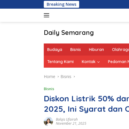
Skip
Breaking News
Berapa
to
content
Daily Semarang
"Semarang
Hari
Budaya
Bisnis
Hiburan
Olahrag
Ini:
Informasi
Tentang Kami
Kontak
Pedoman M
Terkini
untuk
Home
Bisnis
Anda"
Bisnis
Diskon Listrik 50% d
2025, Ini Syarat dan
Balqis Ufairah
November 21, 2025