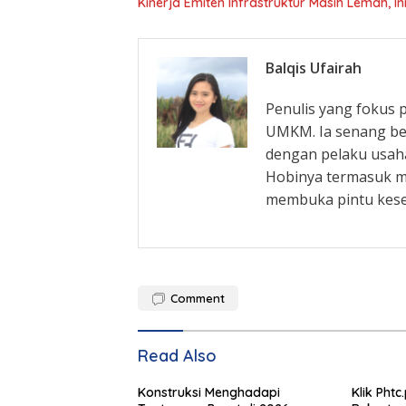
Kinerja Emiten Infrastruktur Masih Lemah,
Balqis Ufairah
Penulis yang fokus
UMKM. Ia senang be
dengan pelaku usaha
Hobinya termasuk m
membuka pintu kes
Comment
Read Also
Konstruksi Menghadapi
Klik Phtc