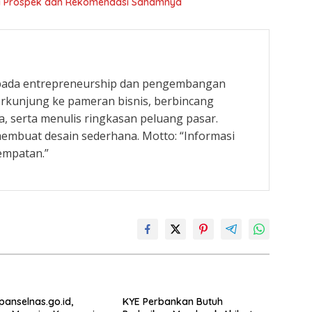
 Ini Prospek dan Rekomendasi Sahamnya
 pada entrepreneurship dan pengembangan
rkunjung ke pameran bisnis, berbincang
, serta menulis ringkasan peluang pasar.
embuat desain sederhana. Motto: “Informasi
empatan.”
.panselnas.go.id,
KYE Perbankan Butuh