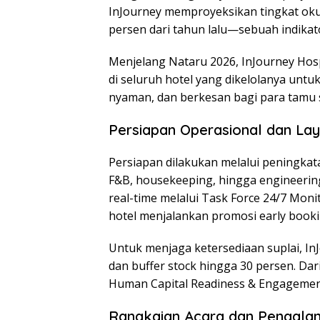
InJourney memproyeksikan tingkat okup
persen dari tahun lalu—sebuah indikato
Menjelang Nataru 2026, InJourney Hosp
di seluruh hotel yang dikelolanya un
nyaman, dan berkesan bagi para tamu
Persiapan Operasional dan La
Persiapan dilakukan melalui peningkat
F&B, housekeeping, hingga engineering.
real-time melalui Task Force 24/7 Monit
hotel menjalankan promosi early bookin
Untuk menjaga ketersediaan suplai, InJ
dan buffer stock hingga 30 persen. Dar
Human Capital Readiness & Engagement
Rangkaian Acara dan Pengal