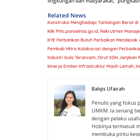
lingkungan dan masyarakat,” pungkasn
Related News
Konstruksi Menghadapi Tantangan Berat di 
Klik Phtc.panselnas.go.id, Rekrutmen Manaje
KYE Perbankan Butuh Perbaikan Mendesak Ak
Pemkab Mitra Kolaborasi dengan Perbanka
Industri Gula Terancam, Dirut SGN Janjikan
Kinerja Emiten Infrastruktur Masih Lemah,
Balqis Ufairah
Penulis yang fokus
UMKM. Ia senang be
dengan pelaku usaha
Hobinya termasuk m
membuka pintu kes