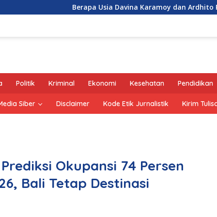
Berapa Usia Davina Karamoy dan Ardhito Pramono?
a
Politik
Kriminal
Ekonomi
Kesehatan
Pendidikan
edia Siber
Disclaimer
Kode Etik Jurnalistik
Kirim Tulis
 Prediksi Okupansi 74 Persen
, Bali Tetap Destinasi