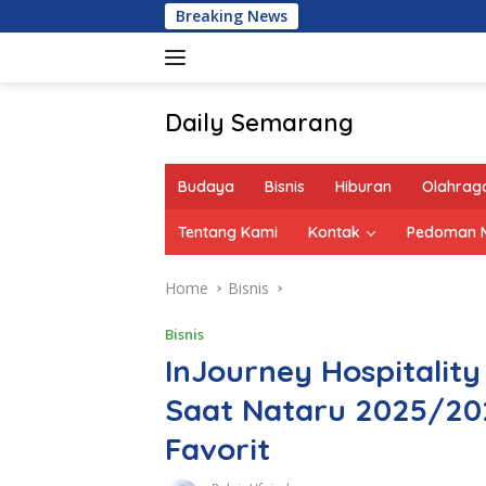
Skip
Breaking News
to
content
Daily Semarang
"Semarang
Hari
Budaya
Bisnis
Hiburan
Olahrag
Ini:
Informasi
Tentang Kami
Kontak
Pedoman M
Terkini
untuk
Home
Bisnis
Anda"
Bisnis
InJourney Hospitality
Saat Nataru 2025/2026
Favorit