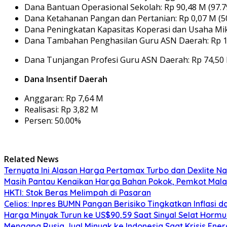
Dana Bantuan Operasional Sekolah: Rp 90,48 M (97.
Dana Ketahanan Pangan dan Pertanian: Rp 0,07 M (5
Dana Peningkatan Kapasitas Koperasi dan Usaha Mikr
Dana Tambahan Penghasilan Guru ASN Daerah: Rp 1,
Dana Tunjangan Profesi Guru ASN Daerah: Rp 74,50 
Dana Insentif Daerah
Anggaran: Rp 7,64 M
Realisasi: Rp 3,82 M
Persen: 50.00%
Related News
Ternyata Ini Alasan Harga Pertamax Turbo dan Dexlite N
Masih Pantau Kenaikan Harga Bahan Pokok, Pemkot Mala
HKTI: Stok Beras Melimpah di Pasaran
Celios: Inpres BUMN Pangan Berisiko Tingkatkan Inflasi
Harga Minyak Turun ke US$90,59 Saat Sinyal Selat Hormu
Mengapa Rusia Jual Minyak ke Indonesia Saat Krisis Ener