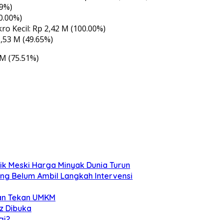
79%)
0.00%)
o Kecil: Rp 2,42 M (100.00%)
53 M (49.65%)
M (75.51%)
aik Meski Harga Minyak Dunia Turun
ng Belum Ambil Langkah Intervensi
 dan Tekan UMKM
z Dibuka
gi?